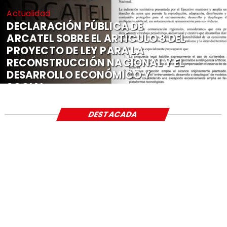
Actualidad
DECLARACIÓN PÚBLICA DE
ARCATEL SOBRE EL ARTÍCULO 8 DEL
PROYECTO DE LEY PARA LA
RECONSTRUCCIÓN NACIONAL Y EL
DESARROLLO ECONÓMICO Y
SOCIAL
DESTACADA