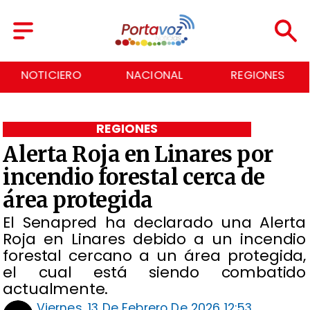
RO
NACIONAL
REGIONES
ECONOM
REGIONES
Alerta Roja en Linares por
incendio forestal cerca de
área protegida
El Senapred ha declarado una Alerta
Roja en Linares debido a un incendio
forestal cercano a un área protegida,
el cual está siendo combatido
actualmente.
Viernes, 13 De Febrero De 2026 12:53