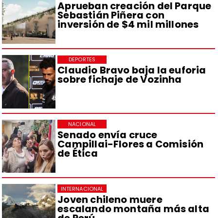
Aprueban creación del Parque
Sebastián Piñera con
inversión de $4 mil millones
DEPORTES
Claudio Bravo baja la euforia
sobre fichaje de Vozinha
NACIONAL
Senado envía cruce
Campillai-Flores a Comisión
de Ética
INTERNACIONAL
Joven chileno muere
escalando montaña más alta
de Perú