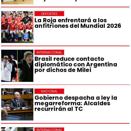
DEPORTES
La Roja enfrentará a los
anfitriones del Mundial 2026
INTERNACIONAL
Brasil reduce contacto
diplomático con Argentina
por dichos de Milei
NACIONAL
Gobierno despacha a ley la
megarreforma: Alcaldes
recurrirán al TC
INTERNACIONAL