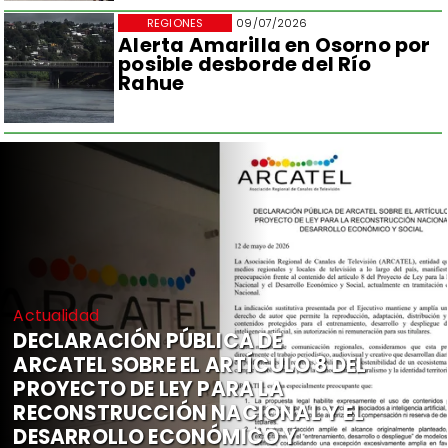
REGIONES
09/07/2026
Alerta Amarilla en Osorno por
posible desborde del Río
Rahue
Actualidad
DECLARACIÓN PÚBLICA DE
ARCATEL SOBRE EL ARTÍCULO 8 DEL
PROYECTO DE LEY PARA LA
RECONSTRUCCIÓN NACIONAL Y EL
DESARROLLO ECONÓMICO Y