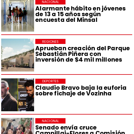
NACIONAL
Alarmante hábito en jóvenes
de 13 a 15 años según
encuesta del Minsal
REGIONES
Aprueban creación del Parque
Sebastián Piñera con
inversión de $4 mil millones
DEPORTES
Claudio Bravo baja la euforia
sobre fichaje de Vozinha
NACIONAL
Senado envía cruce
Campillai-Flores a Comisión