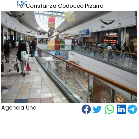
11:50
Por
Constanza Codoceo Pizarro
Agencia Uno