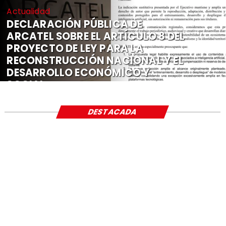
Actualidad
DECLARACIÓN PÚBLICA DE
ARCATEL SOBRE EL ARTÍCULO 8 DEL
PROYECTO DE LEY PARA LA
RECONSTRUCCIÓN NACIONAL Y EL
DESARROLLO ECONÓMICO Y
SOCIAL
DESTACADA