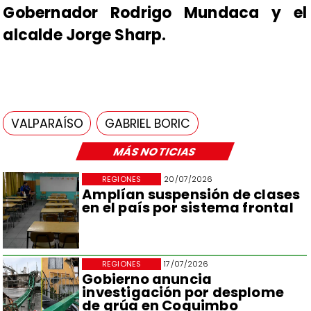
Gobernador Rodrigo Mundaca y el
alcalde Jorge Sharp.
VALPARAÍSO
GABRIEL BORIC
MÁS NOTICIAS
REGIONES
20/07/2026
Amplían suspensión de clases
en el país por sistema frontal
REGIONES
17/07/2026
Gobierno anuncia
investigación por desplome
de grúa en Coquimbo