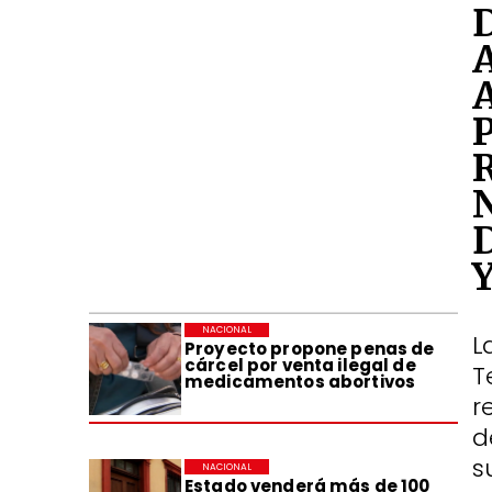
NACIONAL
L
Proyecto propone penas de
cárcel por venta ilegal de
T
medicamentos abortivos
r
d
s
NACIONAL
Estado venderá más de 100