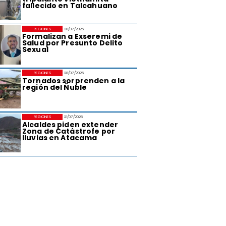
fallecido en Talcahuano
REGIONES
30/07/2026
Formalizan a Exseremi de
Salud por Presunto Delito
Sexual
REGIONES
28/07/2026
Tornados sorprenden a la
región del Ñuble
REGIONES
21/07/2026
Alcaldes piden extender
Zona de Catástrofe por
lluvias en Atacama