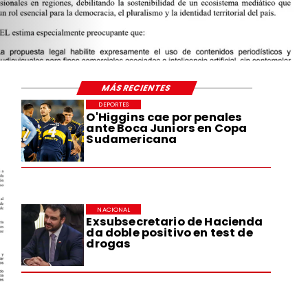
MÁS RECIENTES
DEPORTES
O'Higgins cae por penales
ante Boca Juniors en Copa
Sudamericana
NACIONAL
Exsubsecretario de Hacienda
da doble positivo en test de
drogas