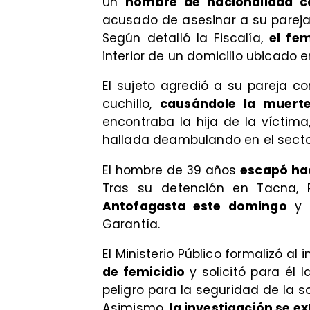
Un
hombre de nacionalidad c
acusado de asesinar a su parej
Según detalló la Fiscalía,
el fem
interior de un domicilio ubicado 
El sujeto agredió a su pareja c
cuchillo,
causándole la muerte
encontraba la hija de la víctim
hallada deambulando en el secto
El hombre de 39 años
escapó ha
Tras su detención en Tacna, 
Antofagasta este domingo
y f
Garantía.
El Ministerio Público formalizó a
de femicidio
y solicitó para él 
peligro para la seguridad de la s
Asimismo,
la investigación se ex