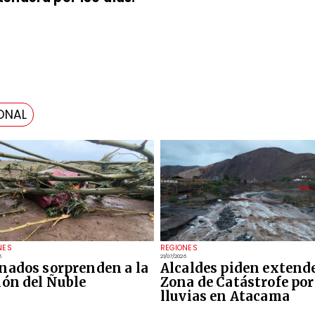
ONAL
NES
REGIONES
6
21/07/2026
nados sorprenden a la
Alcaldes piden extend
ión del Ñuble
Zona de Catástrofe por
lluvias en Atacama