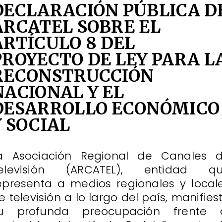
DECLARACIÓN PÚBLICA D
ARCATEL SOBRE EL
ARTÍCULO 8 DEL
PROYECTO DE LEY PARA L
RECONSTRUCCIÓN
NACIONAL Y EL
DESARROLLO ECONÓMICO
Y SOCIAL
a Asociación Regional de Canales 
elevisión (ARCATEL), entidad q
epresenta a medios regionales y local
e televisión a lo largo del país, manifies
u profunda preocupación frente 