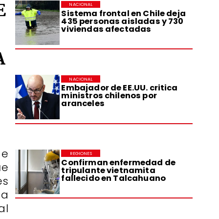
E
NACIONAL
Sistema frontal en Chile deja
435 personas aisladas y 730
viviendas afectadas
A
NACIONAL
Embajador de EE.UU. critica
ministros chilenos por
aranceles
de
REGIONES
Confirman enfermedad de
ue
tripulante vietnamita
fallecido en Talcahuano
es
ta
al