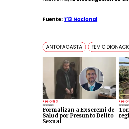
Fuente:
T13 Nacional
ANTOFAGASTA
FEMICIDIONACI
REGIONES
REGIO
30/07/2026
28/07/202
Formalizan a Exseremi de
Tor
Salud por Presunto Delito
reg
Sexual