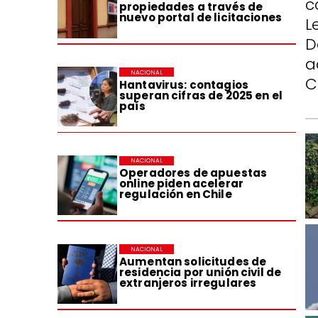
c
propiedades a través de
nuevo portal de licitaciones
L
D
a
NACIONAL
C
Hantavirus: contagios
superan cifras de 2025 en el
país
NACIONAL
Operadores de apuestas
online piden acelerar
regulación en Chile
NACIONAL
Aumentan solicitudes de
residencia por unión civil de
extranjeros irregulares