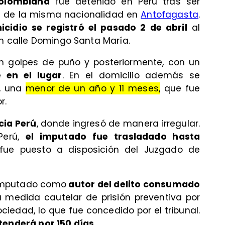
olombiana
fue detenido en Perú tras ser
a de la misma nacionalidad en
Antofagasta
.
icidio se registró el pasado 2 de abril
al
en calle Domingo Santa María.
on golpes de puño y posteriormente, con un
 en el lugar
. En el domicilio además se
a, una
menor de un año y 11 meses,
que fue
r.
cia Perú
, donde ingresó de manera irregular.
Perú,
el imputado fue trasladado hasta
ue puesto a disposición del Juzgado de
l imputado como
autor del delito consumado
la medida cautelar de prisión preventiva por
ociedad, lo que fue concedido por el tribunal.
tenderá por 150 días.