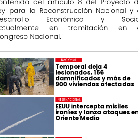
ontenido del artículo 8 del Proyecto 
ey para la Reconstrucción Nacional y 
esarrollo Económico y Socia
ctualmente en tramitación en 
ongreso Nacional.
NACIONAL
Temporal deja 4
lesionados, 156
damnificados y más de
900 viviendas afectadas
INTERNACIONAL
EEUU intercepta misiles
iraníes y lanza ataques e
Oriente Medio