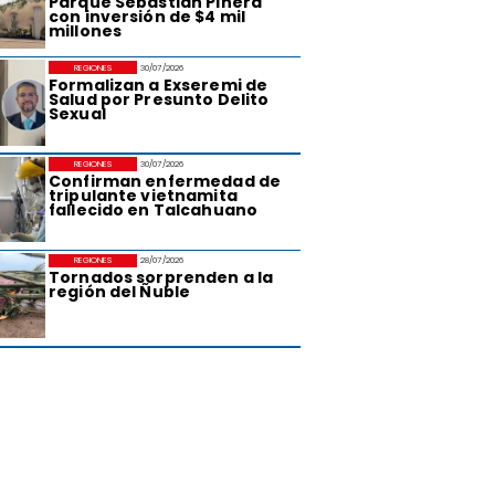
Parque Sebastián Piñera
con inversión de $4 mil
millones
REGIONES
30/07/2026
Formalizan a Exseremi de
Salud por Presunto Delito
Sexual
REGIONES
30/07/2026
Confirman enfermedad de
tripulante vietnamita
fallecido en Talcahuano
REGIONES
28/07/2026
Tornados sorprenden a la
región del Ñuble