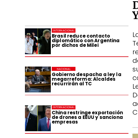
INTERNACIONAL
L
Brasil reduce contacto
diplomático con Argentina
T
por dichos de Milei
r
d
s
NACIONAL
Gobierno despacha a ley la
c
megarreforma: Alcaldes
recurrirán al TC
L
D
a
INTERNACIONAL
C
China restringe exportación
de drones a EEUU y sanciona
empresas