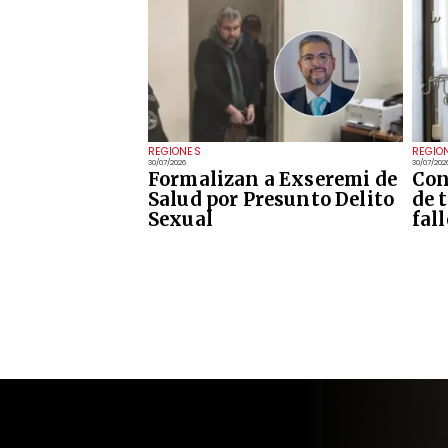
REGIONES
REGIO
30/07/2026
30/07/202
Formalizan a Exseremi de
Con
Salud por Presunto Delito
de 
Sexual
fal