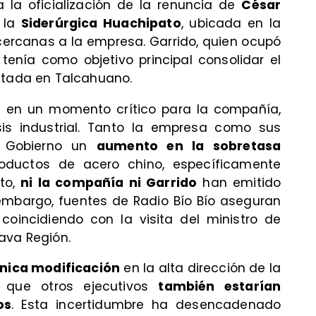
a la oficialización de la renuncia de
César
 la
Siderúrgica Huachipato
, ubicada en la
 cercanas a la empresa. Garrido, quien ocupó
, tenía como objetivo principal consolidar el
ntada en Talcahuano.
ce en un momento crítico para la compañía,
is industrial. Tanto la empresa como sus
al Gobierno un
aumento en la sobretasa
ductos de acero chino, específicamente
to,
ni la compañía ni Garrido
han emitido
embargo, fuentes de Radio Bío Bío aseguran
 coincidiendo con la visita del ministro de
tava Región.
única modificación
en la alta dirección de la
 que otros ejecutivos
también estarían
os
. Esta incertidumbre ha desencadenado