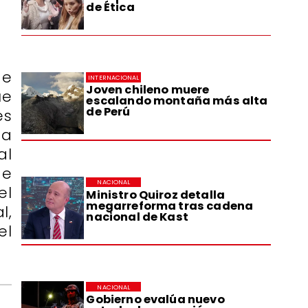
de Ética
de
INTERNACIONAL
Joven chileno muere
ue
escalando montaña más alta
de Perú
es
ta
al
de
NACIONAL
el
Ministro Quiroz detalla
megarreforma tras cadena
l,
nacional de Kast
el
NACIONAL
Gobierno evalúa nuevo