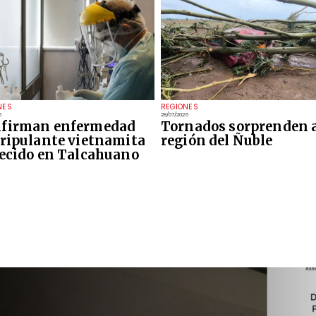
NES
REGIONES
6
28/07/2026
firman enfermedad
Tornados sorprenden a
tripulante vietnamita
región del Ñuble
lecido en Talcahuano