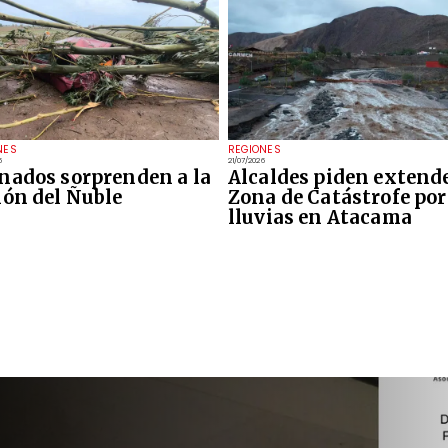
NES
REGIONES
6
21/07/2026
nados sorprenden a la
Alcaldes piden extend
ión del Ñuble
Zona de Catástrofe por
lluvias en Atacama