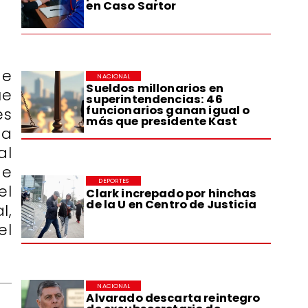
en Caso Sartor
de
NACIONAL
Sueldos millonarios en
ue
superintendencias: 46
funcionarios ganan igual o
es
más que presidente Kast
ta
al
de
DEPORTES
el
Clark increpado por hinchas
de la U en Centro de Justicia
l,
el
NACIONAL
Alvarado descarta reintegro