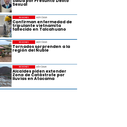
Salud por Presunto Delito
Sexual
REGIONES
30/07/2026
Confirman enfermedad de
tripulante vietnamita
fallecido en Talcahuano
REGIONES
28/07/2026
Tornados sorprenden a la
región del Ñuble
REGIONES
21/07/2026
Alcaldes piden extender
Zona de Catástrofe por
lluvias en Atacama