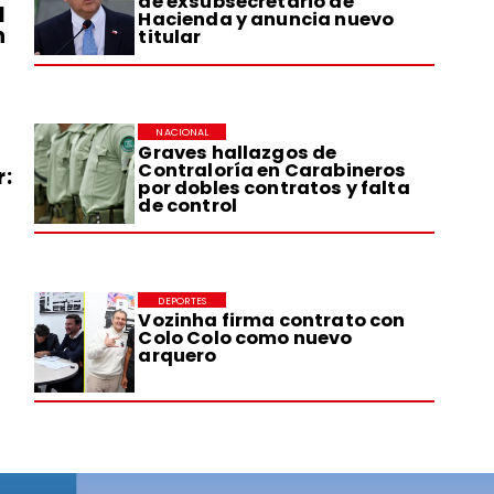
de exsubsecretario de
l
Hacienda y anuncia nuevo
n
titular
NACIONAL
Graves hallazgos de
Contraloría en Carabineros
r:
por dobles contratos y falta
de control
DEPORTES
Vozinha firma contrato con
Colo Colo como nuevo
arquero