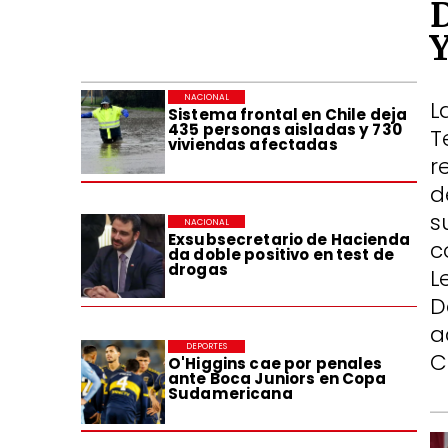
NACIONAL
L
Sistema frontal en Chile deja
435 personas aisladas y 730
T
viviendas afectadas
r
d
s
NACIONAL
Exsubsecretario de Hacienda
c
da doble positivo en test de
drogas
L
D
a
DEPORTES
C
O'Higgins cae por penales
ante Boca Juniors en Copa
Sudamericana