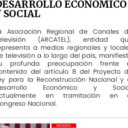
DESARROLLO ECONÓMICO
Y SOCIAL
a Asociación Regional de Canales 
elevisión (ARCATEL), entidad q
epresenta a medios regionales y local
e televisión a lo largo del país, manifies
u profunda preocupación frente 
ontenido del artículo 8 del Proyecto 
ey para la Reconstrucción Nacional y 
esarrollo Económico y Socia
ctualmente en tramitación en 
ongreso Nacional.
NACIONAL