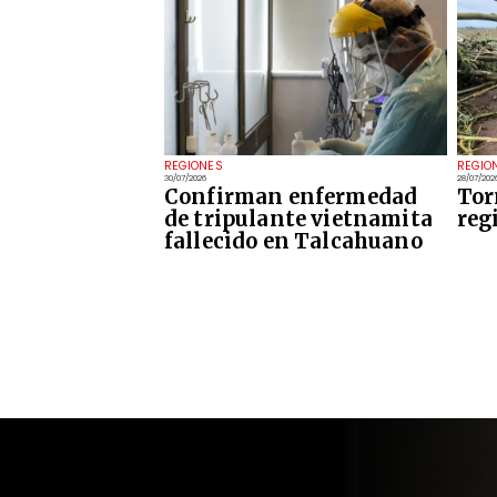
REGIONES
REGIO
30/07/2026
28/07/202
Confirman enfermedad
Tor
de tripulante vietnamita
reg
fallecido en Talcahuano