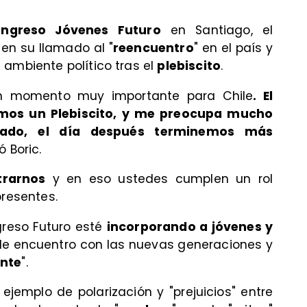
ongreso Jóvenes Futuro
en Santiago, el
 en su llamado al "
reencuentro
" en el país y
 ambiente político tras el
plebiscito
.
n momento muy importante para Chile
. El
mos un Plebiscito, y me preocupa mucho
ltado, el día después terminemos más
nó Boric.
trarnos
y en eso ustedes cumplen un rol
presentes.
reso Futuro esté
incorporando a jóvenes y
e encuentro con las nuevas generaciones y
ente
".
jemplo de polarización y "prejuicios" entre