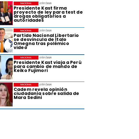
NACIONAL
27/07/2026
Presidente Kast firma
proyecto de ley para test de
drogas obligatorios a
autoridades
NACIONAL
27/07/2026
Partido Nacional Libertario
se desvincula de Ítalo
Omegna tras polémico
video
NACIONAL
27/07/2026
Presidente Kast viaja a Perú
para cambio de mando de
Keiko Fujimori
NACIONAL
27/07/2026
Cadem revela opinión
ciudadanía sobre salida de
Mara Sedini