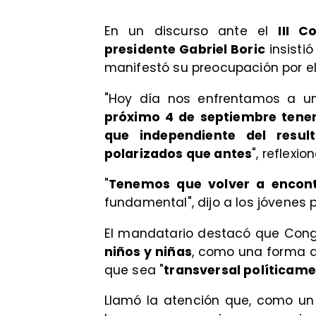
En un discurso ante el
III C
presidente Gabriel Boric
insistió
manifestó su preocupación por el
"Hoy día nos enfrentamos a u
próximo 4 de septiembre tene
que independiente del resu
polarizados que antes
", reflexio
"
Tenemos que volver a encon
fundamental", dijo a los jóvenes 
El mandatario destacó que Cong
niños y niñas
, como una forma d
que sea "
transversal políticam
Llamó la atención que, como un e