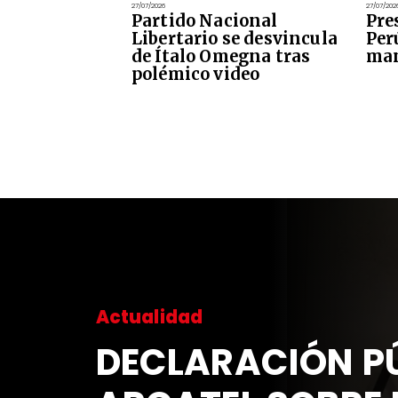
27/07/2026
27/07/202
Partido Nacional
Pre
Libertario se desvincula
Per
de Ítalo Omegna tras
man
polémico video
Actualidad
DECLARACIÓN PÚ