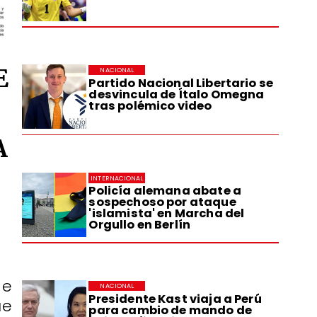
E
NACIONAL
Partido Nacional Libertario se
desvincula de Ítalo Omegna
tras polémico video
A
INTERNACIONAL
Policía alemana abate a
sospechoso por ataque
'islamista' en Marcha del
Orgullo en Berlín
de
NACIONAL
Presidente Kast viaja a Perú
ue
para cambio de mando de