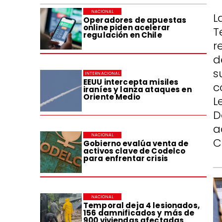
NACIONAL
L
Operadores de apuestas
online piden acelerar
T
regulación en Chile
r
d
s
INTERNACIONAL
EEUU intercepta misiles
c
iraníes y lanza ataques en
Oriente Medio
L
D
a
NACIONAL
C
Gobierno evalúa venta de
activos clave de Codelco
para enfrentar crisis
NACIONAL
Temporal deja 4 lesionados,
156 damnificados y más de
900 viviendas afectadas