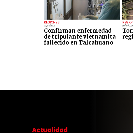
REGIONES
REGIO
30/07/2026
28/07/202
Confirman enfermedad
Tor
de tripulante vietnamita
reg
fallecido en Talcahuano
Actualidad