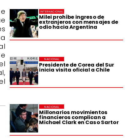
de
INTERNACIONAL
Milei prohíbe ingreso de
ue
extranjeros con mensajes de
odio hacia Argentina
es
ta
al
de
NACIONAL
el
Presidente de Corea del Sur
inicia visita oficial a Chile
l,
el
NACIONAL
Millonarios movimientos
financieros complican a
Michael Clark en Caso Sartor