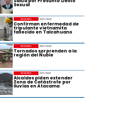
Salud por Presunto Delito
Sexual
REGIONES
30/07/2026
Confirman enfermedad de
tripulante vietnamita
fallecido en Talcahuano
REGIONES
28/07/2026
Tornados sorprenden a la
región del Ñuble
REGIONES
21/07/2026
Alcaldes piden extender
Zona de Catástrofe por
lluvias en Atacama