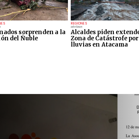
NES
REGIONES
6
21/07/2026
nados sorprenden a la
Alcaldes piden extend
ión del Ñuble
Zona de Catástrofe por
lluvias en Atacama