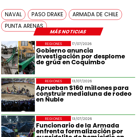
NAVAL
PASO DRAKE
ARMADA DE CHILE
PUNTA ARENAS
MÁS NOTICIAS
REGIONES
17/07/2026
Gobierno anuncia
investigación por desplome
de grúa en Coquimbo
REGIONES
13/07/2026
Aprueban $160 millones para
construir medialuna de rodeo
en Ñuble
REGIONES
13/07/2026
Funcionario de la Armada
enfrenta formalización por
cuasidelito de homicidio en