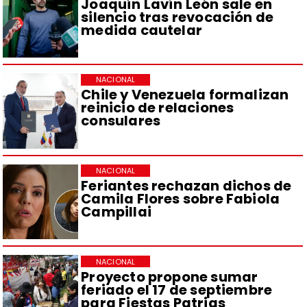
Joaquín Lavín León sale en
silencio tras revocación de
medida cautelar
NACIONAL
Chile y Venezuela formalizan
reinicio de relaciones
consulares
NACIONAL
Feriantes rechazan dichos de
Camila Flores sobre Fabiola
Campillai
NACIONAL
Proyecto propone sumar
feriado el 17 de septiembre
para Fiestas Patrias