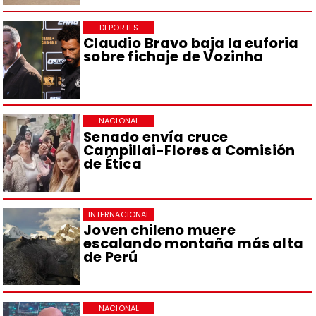
DEPORTES
Claudio Bravo baja la euforia
sobre fichaje de Vozinha
NACIONAL
Senado envía cruce
Campillai-Flores a Comisión
de Ética
INTERNACIONAL
Joven chileno muere
escalando montaña más alta
de Perú
NACIONAL