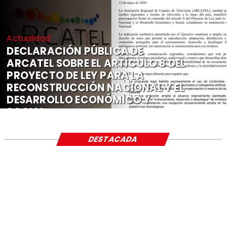
Actualidad
DECLARACIÓN PÚBLICA DE
ARCATEL SOBRE EL ARTÍCULO 8 DEL
PROYECTO DE LEY PARA LA
RECONSTRUCCIÓN NACIONAL Y EL
DESARROLLO ECONÓMICO Y
SOCIAL
DESTACADA