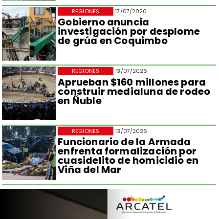
REGIONES
17/07/2026
Gobierno anuncia
investigación por desplome
de grúa en Coquimbo
REGIONES
13/07/2026
Aprueban $160 millones para
construir medialuna de rodeo
en Ñuble
REGIONES
13/07/2026
Funcionario de la Armada
enfrenta formalización por
cuasidelito de homicidio en
Viña del Mar