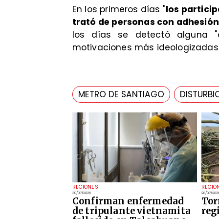
En los primeros días "
los partic
trató de personas con adhesión
los días se detectó alguna "
motivaciones más ideologizadas"
METRO DE SANTIAGO
DISTURBI
REGIONES
REGIO
30/07/2026
28/07/202
Confirman enfermedad
Tor
de tripulante vietnamita
reg