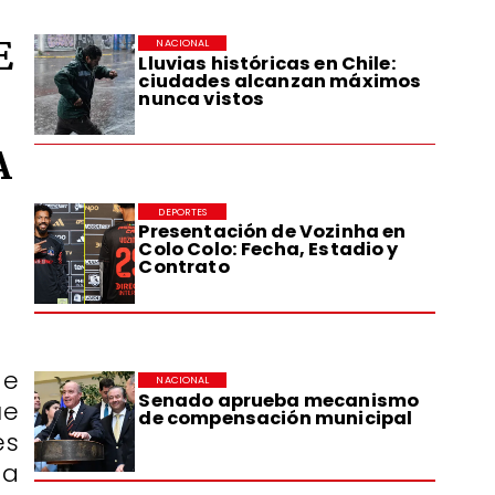
E
NACIONAL
Lluvias históricas en Chile:
ciudades alcanzan máximos
nunca vistos
A
DEPORTES
Presentación de Vozinha en
Colo Colo: Fecha, Estadio y
Contrato
de
NACIONAL
Senado aprueba mecanismo
ue
de compensación municipal
es
ta