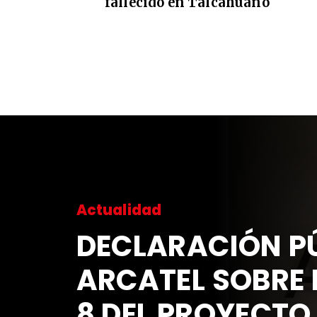
fallecido en Talcahuano
Actualidad
DECLARACIÓN 
ARCATEL SOBR
8 DEL PROYECT