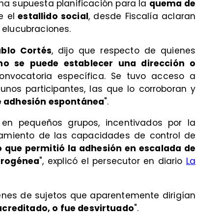
una supuesta planificación para la
quema de
 el
estallido social
, desde Fiscalía aclaran
 elucubraciones.
ablo Cortés
, dijo que respecto de quienes
no se puede establecer una dirección o
nvocatoria específica. Se tuvo acceso a
nos participantes, las que lo corroboran y
e adhesión espontánea
".
 en pequeños grupos, incentivados por la
samiento de las capacidades de control de
o que permitió la adhesión en escalada de
erogénea
", explicó el persecutor en diario
La
enes de sujetos que aparentemente dirigían
 acreditado, o fue desvirtuado
".