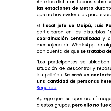
Ante las distintas teorías sobre 
las estaciones de Metro
durante
que no hay evidencias para esas
El
fiscal jefe de Maipú, Luis P
participaron en los disturbios "
coordinación centralizada
y co
mensajería de WhatsApp de algu
dan cuenta de que
se trataba d
"Los participantes se ubicaban
situación de descontrol y reba
las policías.
Se creó un context
una cantidad de personas het
Segunda
.
Agregó que les aportaron "imág
a estos grupos,
pero ello no fue