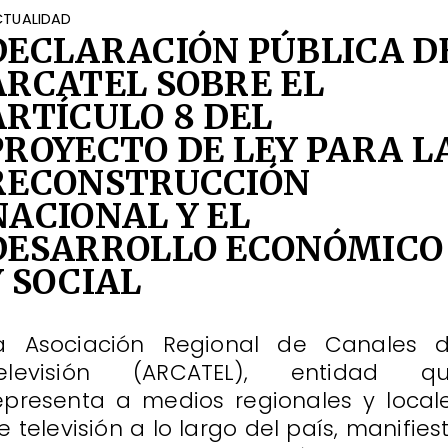
TUALIDAD
DECLARACIÓN PÚBLICA D
ARCATEL SOBRE EL
ARTÍCULO 8 DEL
PROYECTO DE LEY PARA L
RECONSTRUCCIÓN
NACIONAL Y EL
DESARROLLO ECONÓMICO
Y SOCIAL
a Asociación Regional de Canales 
elevisión (ARCATEL), entidad q
epresenta a medios regionales y local
e televisión a lo largo del país, manifies