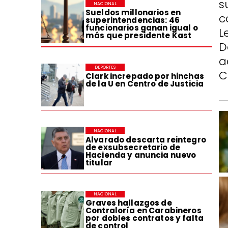
s
NACIONAL
Sueldos millonarios en
c
superintendencias: 46
funcionarios ganan igual o
L
más que presidente Kast
D
a
DEPORTES
C
Clark increpado por hinchas
de la U en Centro de Justicia
NACIONAL
Alvarado descarta reintegro
de exsubsecretario de
Hacienda y anuncia nuevo
titular
NACIONAL
Graves hallazgos de
Contraloría en Carabineros
por dobles contratos y falta
de control