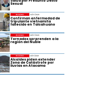
Salud por Presunto Delito
Sexual
REGIONES
30/07/2026
Confirman enfermedad de
tripulante vietnamita
fallecido en Talcahuano
REGIONES
28/07/2026
Tornados sorprenden a la
región del Ñuble
REGIONES
21/07/2026
Alcaldes piden extender
Zona de Catástrofe por
lluvias en Atacama