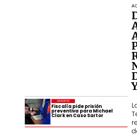
AC
DEPORTES
L
Fiscalía pide prisión
preventiva para Michael
T
Clark en Caso Sartor
r
d