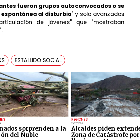
ipantes fueron grupos autoconvocados o se
 espontánea al disturbio
" y solo avanzados
articulación de jóvenes" que "mostraban
.
OS
ESTALLIDO SOCIAL
NES
REGIONES
6
21/07/2026
nados sorprenden a la
Alcaldes piden extend
ión del Ñuble
Zona de Catástrofe por