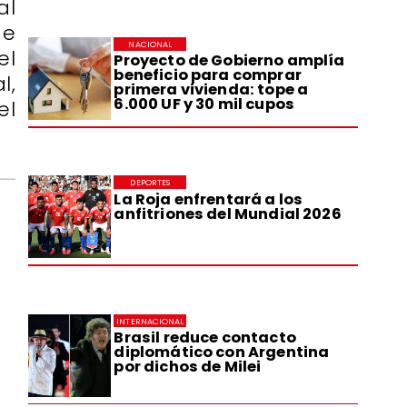
al
de
NACIONAL
el
Proyecto de Gobierno amplía
beneficio para comprar
l,
primera vivienda: tope a
6.000 UF y 30 mil cupos
el
DEPORTES
La Roja enfrentará a los
anfitriones del Mundial 2026
INTERNACIONAL
Brasil reduce contacto
diplomático con Argentina
por dichos de Milei