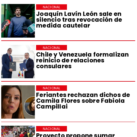
NACIONAL
Joaquín Lavín León sale en
silencio tras revocación de
medida cautelar
NACIONAL
Chile y Venezuela formalizan
reinicio de relaciones
consulares
NACIONAL
Feriantes rechazan dichos de
Camila Flores sobre Fabiola
Campillai
NACIONAL
Proyecto propone sumar