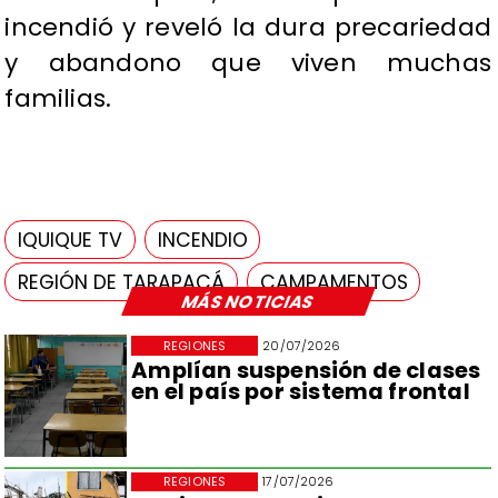
incendió y reveló la dura precariedad
y abandono que viven muchas
familias.
IQUIQUE TV
INCENDIO
REGIÓN DE TARAPACÁ
CAMPAMENTOS
MÁS NOTICIAS
REGIONES
20/07/2026
Amplían suspensión de clases
en el país por sistema frontal
REGIONES
17/07/2026