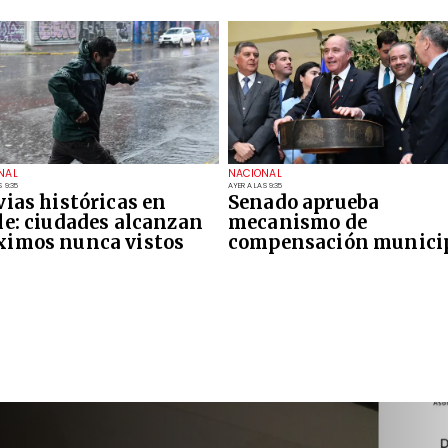
NAL
NACIONAL
 9:35
AYER A LAS 9:35
vias históricas en
Senado aprueba
le: ciudades alcanzan
mecanismo de
imos nunca vistos
compensación munici