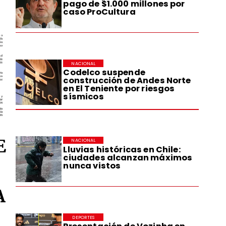
pago de $1.000 millones por
caso ProCultura
NACIONAL
Codelco suspende
construcción de Andes Norte
en El Teniente por riesgos
sísmicos
E
NACIONAL
Lluvias históricas en Chile:
ciudades alcanzan máximos
nunca vistos
A
DEPORTES