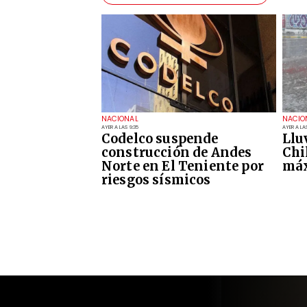
NACIONAL
NACIO
AYER A LAS 9:35
AYER A LAS
Codelco suspende
Llu
construcción de Andes
Chi
Norte en El Teniente por
máx
riesgos sísmicos