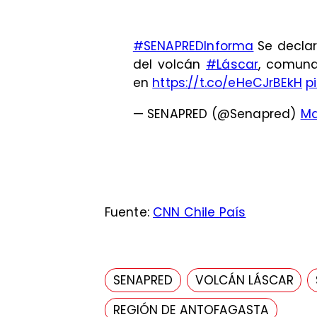
#SENAPREDInforma
Se declar
del volcán
#Láscar
, comuna
en
https://t.co/eHeCJrBEkH
p
— SENAPRED (@Senapred)
Ma
Fuente:
CNN Chile País
SENAPRED
VOLCÁN LÁSCAR
REGIÓN DE ANTOFAGASTA