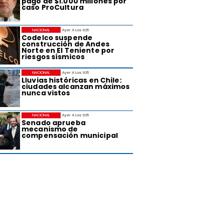
pago de $1.000 millones por
caso ProCultura
NACIONAL
Ayer A Las 9:35
Codelco suspende
construcción de Andes
Norte en El Teniente por
riesgos sísmicos
NACIONAL
Ayer A Las 9:35
Lluvias históricas en Chile:
ciudades alcanzan máximos
nunca vistos
NACIONAL
Ayer A Las 9:35
Senado aprueba
mecanismo de
compensación municipal