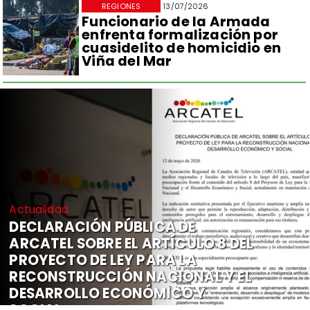
REGIONES
13/07/2026
Funcionario de la Armada
enfrenta formalización por
cuasidelito de homicidio en
Viña del Mar
Actualidad
DECLARACIÓN PÚBLICA DE
ARCATEL SOBRE EL ARTÍCULO 8 DEL
PROYECTO DE LEY PARA LA
RECONSTRUCCIÓN NACIONAL Y EL
DESARROLLO ECONÓMICO Y
SOCIAL