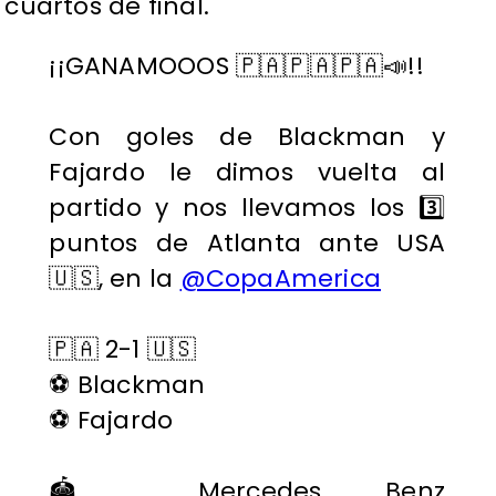
cuartos de final.
¡¡GANAMOOOS 🇵🇦🇵🇦🇵🇦📣!!
Con goles de Blackman y
Fajardo le dimos vuelta al
partido y nos llevamos los 3️⃣
puntos de Atlanta ante USA
🇺🇸, en la
@CopaAmerica
🇵🇦 2-1 🇺🇸
⚽️ Blackman
⚽️ Fajardo
🏟️ Mercedes Benz