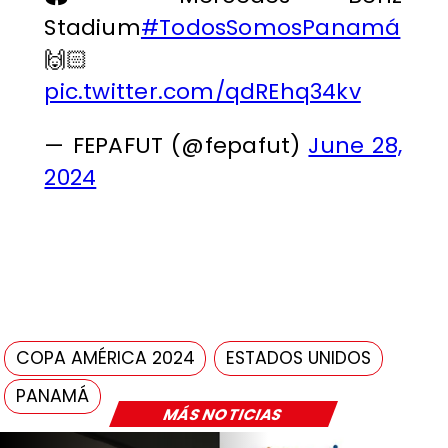
Stadium
#TodosSomosPanamá
🙌🏻
pic.twitter.com/qdREhq34kv
— FEPAFUT (@fepafut)
June 28,
2024
COPA AMÉRICA 2024
ESTADOS UNIDOS
PANAMÁ
MÁS NOTICIAS