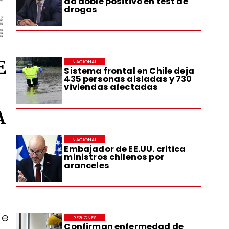
da doble positivo en test de
drogas
E
NACIONAL
Sistema frontal en Chile deja
435 personas aisladas y 730
viviendas afectadas
A
NACIONAL
Embajador de EE.UU. critica
ministros chilenos por
aranceles
de
REGIONES
Confirman enfermedad de