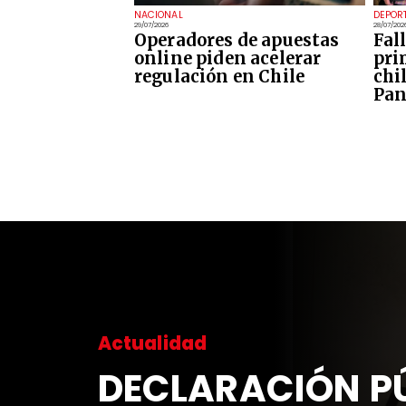
NACIONAL
DEPOR
29/07/2026
28/07/202
Operadores de apuestas
Fal
online piden acelerar
pri
regulación en Chile
chi
Pan
Actualidad
DECLARACIÓN PÚ