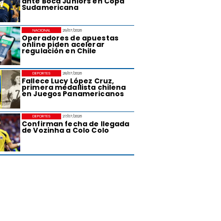
ante Boca Juniors en Copa
Sudamericana
NACIONAL
29/07/2026
Operadores de apuestas
online piden acelerar
regulación en Chile
DEPORTES
28/07/2026
Fallece Lucy López Cruz,
primera medallista chilena
en Juegos Panamericanos
DEPORTES
27/07/2026
Confirman fecha de llegada
de Vozinha a Colo Colo