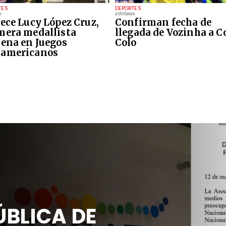
TES
DEPORTES
6
27/07/2026
lece Lucy López Cruz,
Confirman fecha de
mera medallista
llegada de Vozinha a C
lena en Juegos
Colo
americanos
BLICA DE