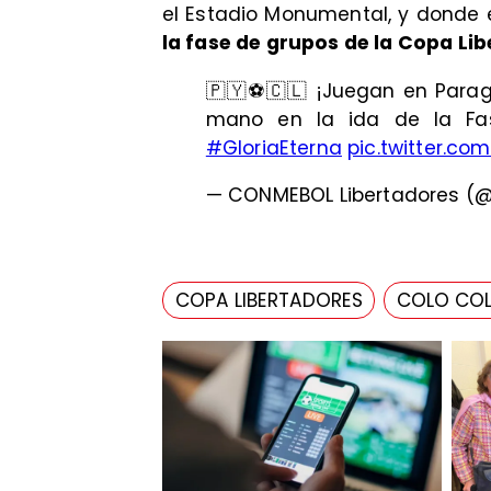
el Estadio Monumental, y donde 
la fase de grupos de la Copa Li
🇵🇾⚽🇨🇱 ¡Juegan en Para
mano en la ida de la F
#GloriaEterna
pic.twitter.co
— CONMEBOL Libertadores (@
COPA LIBERTADORES
COLO CO