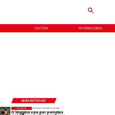
CULTURA
INTERNACIONAL
MÁS NOTICIAS
DEPORTES
El Viernes Pasado A Las 9:54
O'Higgins cae por penales