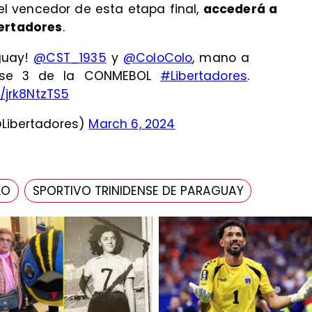
el vencedor de esta etapa final,
accederá a
bertadores
.
guay!
@CST_1935
y
@ColoColo
, mano a
ase 3 de la CONMEBOL
#Libertadores
.
m/jrk8NtzTS5
Libertadores)
March 6, 2024
LO
SPORTIVO TRINIDENSE DE PARAGUAY