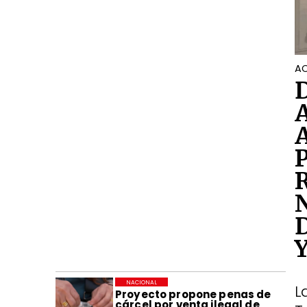
AC
NACIONAL
L
Proyecto propone penas de
cárcel por venta ilegal de