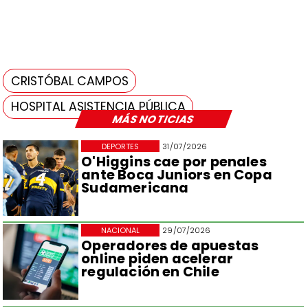
CRISTÓBAL CAMPOS
HOSPITAL ASISTENCIA PÚBLICA
MÁS NOTICIAS
DEPORTES
31/07/2026
O'Higgins cae por penales
ante Boca Juniors en Copa
Sudamericana
NACIONAL
29/07/2026
Operadores de apuestas
online piden acelerar
regulación en Chile