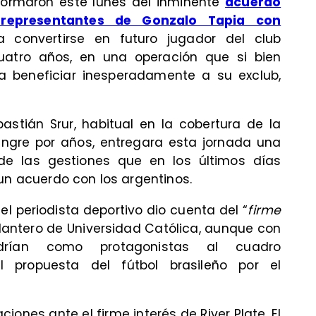
formaron este lunes del inminente
acuerdo
 representantes de Gonzalo Tapia con
 convertirse en futuro jugador del club
uatro años, en una operación que si bien
ía beneficiar inesperadamente a su exclub,
bastián Srur, habitual en la cobertura de la
ngre por años, entregara esta jornada una
de las gestiones que en los últimos días
un acuerdo con los argentinos.
l periodista deportivo dio cuenta del “
firme
elantero de Universidad Católica, aunque con
drían como protagonistas al cuadro
l propuesta del fútbol brasileño por el
iones ante el firme interés de River Plate. El