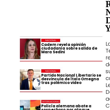
NACIONAL
L
Cadem revela opinión
ciudadanía sobre salida de
T
Mara Sedini
r
d
s
NACIONAL
Partido Nacional Libertario se
c
desvincula de Ítalo Omegna
tras polémico video
L
D
a
INTERNACIONAL
C
Policía alemana abate a
sospechoso por ataque