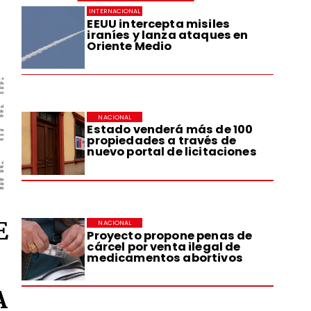
INTERNACIONAL
EEUU intercepta misiles
iraníes y lanza ataques en
Oriente Medio
NACIONAL
Estado venderá más de 100
propiedades a través de
nuevo portal de licitaciones
E
NACIONAL
Proyecto propone penas de
cárcel por venta ilegal de
medicamentos abortivos
A