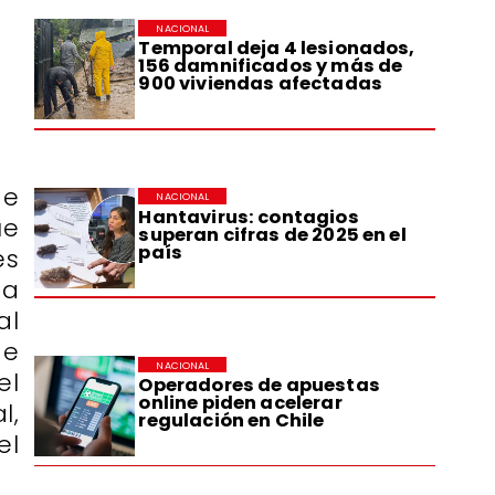
NACIONAL
Temporal deja 4 lesionados,
156 damnificados y más de
900 viviendas afectadas
de
NACIONAL
Hantavirus: contagios
ue
superan cifras de 2025 en el
país
es
ta
al
de
NACIONAL
el
Operadores de apuestas
online piden acelerar
l,
regulación en Chile
el