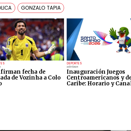
ÓLICA
GONZALO TAPIA
TES
DEPORTES
6
23/07/2026
firman fecha de
Inauguración Juegos
gada de Vozinha a Colo
Centroamericanos y d
o
Caribe: Horario y Cana