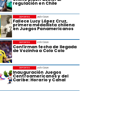
regulación en Chile
DEPORTES
28/07/2026
Fallece Lucy López Cruz,
primera medallista chilena
en Juegos Panamericanos
DEPORTES
27/07/2026
Confirman fecha de llegada
de Vozinha a Colo Colo
DEPORTES
23/07/2026
Inauguración Juegos
Centroamericanos y del
Caribe: Horario y Canal