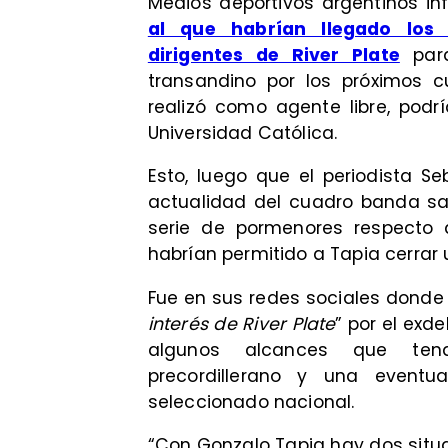
Medios deportivos argentinos in
al que habrían llegado los
dirigentes de River Plate
para
transandino por los próximos c
realizó como agente libre, podr
Universidad Católica.
Esto, luego que el periodista Se
actualidad del cuadro banda sa
serie de pormenores respecto 
habrían permitido a Tapia cerrar 
Fue en sus redes sociales donde e
interés de River Plate
” por el exd
algunos alcances que ten
precordillerano y una eventua
seleccionado nacional.
“Con Gonzalo Tapia hay dos situac