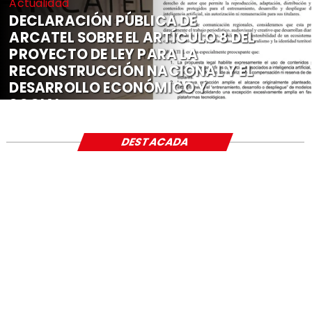
Actualidad
DECLARACIÓN PÚBLICA DE
ARCATEL SOBRE EL ARTÍCULO 8 DEL
PROYECTO DE LEY PARA LA
RECONSTRUCCIÓN NACIONAL Y EL
DESARROLLO ECONÓMICO Y
SOCIAL
DESTACADA