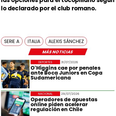
las opciones para el tocopillano según
lo declarado por el club romano.
SERIE A
ITALIA
ALEXIS SÁNCHEZ
MÁS NOTICIAS
DEPORTES
31/07/2026
O'Higgins cae por penales
ante Boca Juniors en Copa
Sudamericana
NACIONAL
29/07/2026
Operadores de apuestas
online piden acelerar
regulación en Chile