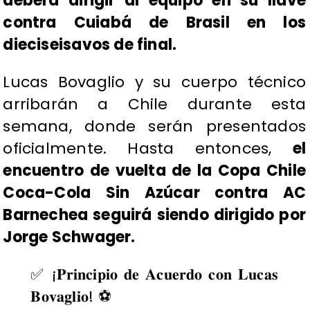
deberá dirigir al equipo en su llave
contra Cuiabá de Brasil en los
dieciseisavos de final.
Lucas Bovaglio y su cuerpo técnico
arribarán a Chile durante esta
semana, donde serán presentados
oficialmente. Hasta entonces,
el
encuentro de vuelta de la Copa Chile
Coca-Cola Sin Azúcar contra AC
Barnechea seguirá siendo dirigido por
Jorge Schwager.
✅ ¡𝐏𝐫𝐢𝐧𝐜𝐢𝐩𝐢𝐨 𝐝𝐞 𝐀𝐜𝐮𝐞𝐫𝐝𝐨 𝐜𝐨𝐧 𝐋𝐮𝐜𝐚𝐬
𝐁𝐨𝐯𝐚𝐠𝐥𝐢𝐨! ⚽️