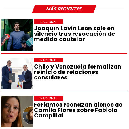
MÁS RECIENTES
NACIONAL
Joaquín Lavín León sale en
silencio tras revocación de
medida cautelar
NACIONAL
Chile y Venezuela formalizan
reinicio de relaciones
consulares
NACIONAL
Feriantes rechazan dichos de
Camila Flores sobre Fabiola
Campillai