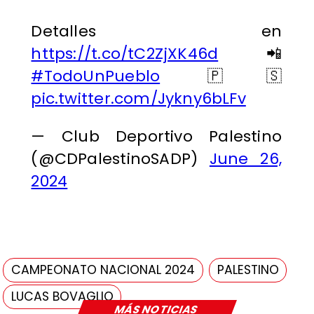
Detalles en
https://t.co/tC2ZjXK46d
📲
#TodoUnPueblo
🇵🇸
pic.twitter.com/Jykny6bLFv
— Club Deportivo Palestino
(@CDPalestinoSADP)
June 26,
2024
CAMPEONATO NACIONAL 2024
PALESTINO
LUCAS BOVAGLIO
MÁS NOTICIAS