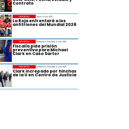
Contrato
DEPORTES
Ayer A Las 9:35
La Roja enfrentará a los
anfitriones del Mundial 2026
DEPORTES
El Martes Pasado A Las 9:55
Fiscalía pide prisión
preventiva para Michael
Clark en Caso Sartor
DEPORTES
El Martes Pasado A Las 9:55
Clark increpado por hinchas
de la U en Centro de Justicia