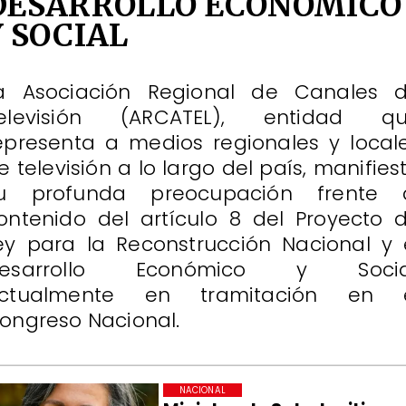
DESARROLLO ECONÓMICO
Y SOCIAL
a Asociación Regional de Canales 
elevisión (ARCATEL), entidad q
epresenta a medios regionales y local
e televisión a lo largo del país, manifies
u profunda preocupación frente 
ontenido del artículo 8 del Proyecto 
ey para la Reconstrucción Nacional y 
esarrollo Económico y Socia
ctualmente en tramitación en 
ongreso Nacional.
NACIONAL