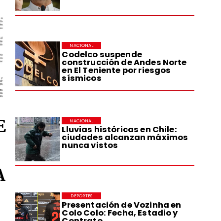
NACIONAL
Codelco suspende
construcción de Andes Norte
en El Teniente por riesgos
sísmicos
E
NACIONAL
Lluvias históricas en Chile:
ciudades alcanzan máximos
nunca vistos
A
DEPORTES
Presentación de Vozinha en
Colo Colo: Fecha, Estadio y
Contrato