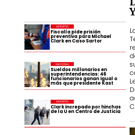
DEPORTES
L
Fiscalía pide prisión
preventiva para Michael
T
Clark en Caso Sartor
r
d
s
NACIONAL
Sueldos millonarios en
c
superintendencias: 46
funcionarios ganan igual o
L
más que presidente Kast
D
a
DEPORTES
C
Clark increpado por hinchas
de la U en Centro de Justicia