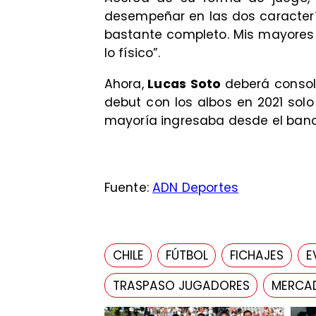
desempeñar en las dos caracterís
bastante completo. Mis mayores f
lo físico”.
Ahora,
Lucas Soto
deberá consol
debut con los albos en 2021 solo
mayoría ingresaba desde el banc
Fuente:
ADN Deportes
CHILE
FÚTBOL
FICHAJES
E
TRASPASO JUGADORES
MERCAD