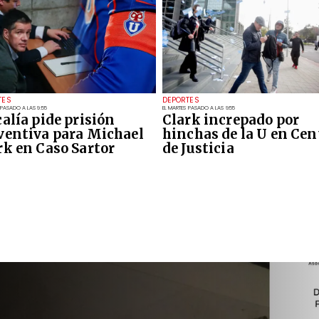
TES
DEPORTES
 PASADO A LAS 9:55
EL MARTES PASADO A LAS 9:55
calía pide prisión
Clark increpado por
ventiva para Michael
hinchas de la U en Cen
rk en Caso Sartor
de Justicia