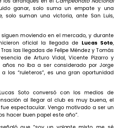
e los arranques en el
Campeonato Nacional
guido ganar, solo suma un empate y una
e
, solo suman una victoria, ante San Luis,
se siguen moviendo en el mercado, y durante
hicieron oficial la llegada de
Lucas Soto
,
. Tras las llegadas de Felipe Méndez y Tomás
esencia de Arturo Vidal, Vicente Pizarro y
2 años no iba a ser considerado por Jorge
 a los “ruleteros”, es una gran oportunidad
 Lucas Soto conversó con los medios de
nsación al llegar al club es muy buena, el
s fue espectacular. Vengo motivado a ser un
os hacer buen papel este año”.
señaló que “soy un volante mixto, me sé