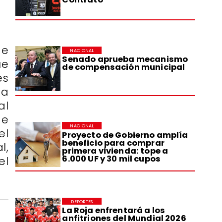
de
NACIONAL
Senado aprueba mecanismo
ue
de compensación municipal
es
ta
al
de
NACIONAL
el
Proyecto de Gobierno amplía
beneficio para comprar
l,
primera vivienda: tope a
6.000 UF y 30 mil cupos
el
DEPORTES
La Roja enfrentará a los
anfitriones del Mundial 2026