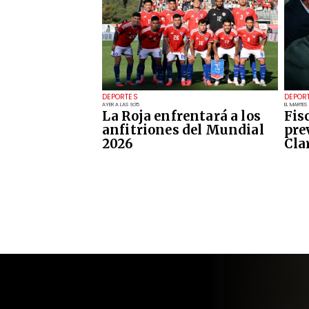
DEPORTES
DEPOR
AYER A LAS 9:35
EL MARTES
La Roja enfrentará a los
Fis
anfitriones del Mundial
pre
2026
Cla