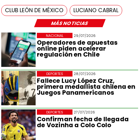
CLUB LEÓN DE MÉXICO
LUCIANO CABRAL
MÁS NOTICIAS
NACIONAL
29/07/2026
Operadores de apuestas
online piden acelerar
regulación en Chile
DEPORTES
28/07/2026
Fallece Lucy López Cruz,
primera medallista chilena en
Juegos Panamericanos
DEPORTES
27/07/2026
Confirman fecha de llegada
de Vozinha a Colo Colo