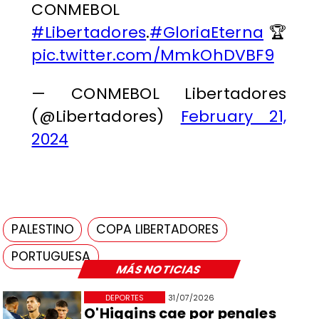
CONMEBOL
#Libertadores
.
#GloriaEterna
🏆
pic.twitter.com/MmkOhDVBF9
— CONMEBOL Libertadores
(@Libertadores)
February 21,
2024
PALESTINO
COPA LIBERTADORES
PORTUGUESA
MÁS NOTICIAS
DEPORTES
31/07/2026
O'Higgins cae por penales