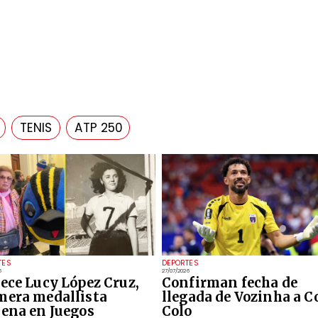
TENIS
ATP 250
TES
DEPORTES
6
27/07/2026
lece Lucy López Cruz,
Confirman fecha de
mera medallista
llegada de Vozinha a C
lena en Juegos
Colo