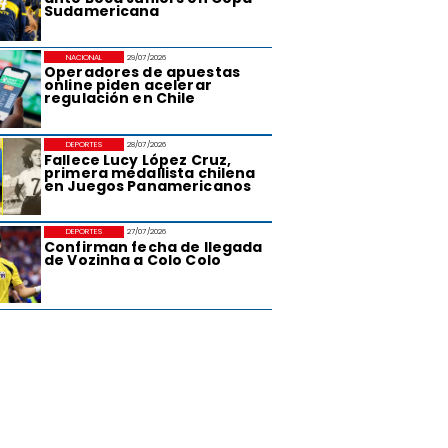
Sudamericana
NACIONAL
29/07/2026
Operadores de apuestas
online piden acelerar
regulación en Chile
DEPORTES
28/07/2026
Fallece Lucy López Cruz,
primera medallista chilena
en Juegos Panamericanos
DEPORTES
27/07/2026
Confirman fecha de llegada
de Vozinha a Colo Colo