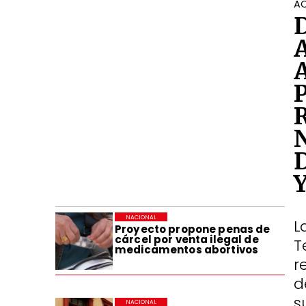
AC
NACIONAL
L
Proyecto propone penas de
cárcel por venta ilegal de
T
medicamentos abortivos
r
d
s
NACIONAL