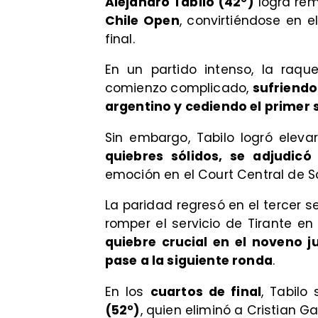
Alejandro Tabilo (42°)
logra rem
Chile Open
, convirtiéndose en e
final.
En un partido intenso, la raqu
comienzo complicado,
sufriendo
argentino y cediendo el primer 
Sin embargo, Tabilo logró eleva
quiebres sólidos, se adjudic
emoción en el Court Central de 
La paridad regresó en el tercer s
romper el servicio de Tirante e
quiebre crucial en el noveno j
pase a la siguiente ronda
.
En los
cuartos de final
, Tabilo
(52°)
, quien eliminó a Cristian G