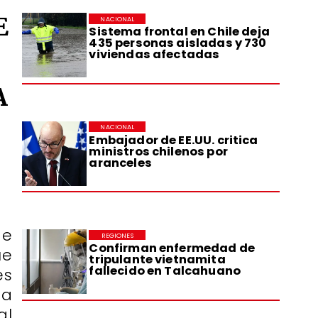
E
NACIONAL
Sistema frontal en Chile deja
435 personas aisladas y 730
viviendas afectadas
A
NACIONAL
Embajador de EE.UU. critica
ministros chilenos por
aranceles
de
REGIONES
Confirman enfermedad de
ue
tripulante vietnamita
fallecido en Talcahuano
es
ta
al