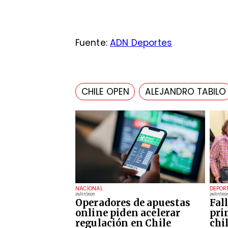
Fuente:
ADN Deportes
CHILE OPEN
ALEJANDRO TABILO
NACIONAL
DEPOR
29/07/2026
28/07/202
Operadores de apuestas
Fal
online piden acelerar
pri
regulación en Chile
chi