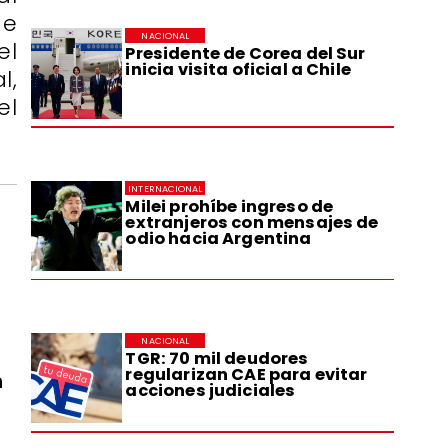
de
NACIONAL
el
Presidente de Corea del Sur
inicia visita oficial a Chile
l,
el
INTERNACIONAL
Milei prohíbe ingreso de
extranjeros con mensajes de
odio hacia Argentina
NACIONAL
TGR: 70 mil deudores
regularizan CAE para evitar
n
acciones judiciales