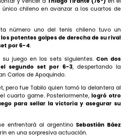
ontar y vencer a
Thiago Tirante (76°)
en el
l único chileno en avanzar a los cuartos de
eta número uno del tenis chileno tuvo un
 los potentes golpes de derecha de su rival
set por 6-4
.
r su juego en los sets siguientes.
Con dos
ó el segundo set por 6-3
, despertando la
San Carlos de Apoquindo.
et, pero fue Tabilo quien tomó la delantera al
n el cuarto game. Posteriormente,
logró otro
uego para sellar la victoria y asegurar su
 se enfrentará al argentino
Sebastián Báez
arin en una sorpresiva actuación.