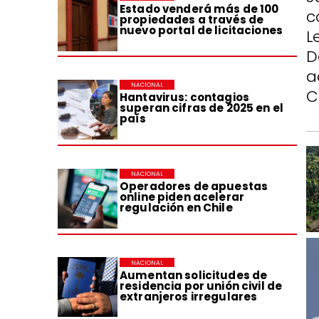
Estado venderá más de 100
c
propiedades a través de
nuevo portal de licitaciones
L
D
a
NACIONAL
C
Hantavirus: contagios
superan cifras de 2025 en el
país
NACIONAL
Operadores de apuestas
online piden acelerar
regulación en Chile
NACIONAL
Aumentan solicitudes de
residencia por unión civil de
extranjeros irregulares