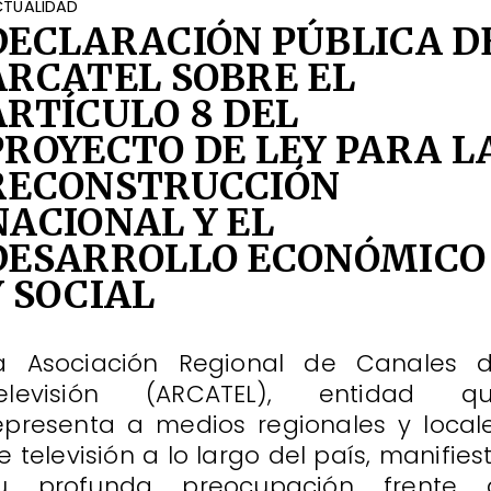
TUALIDAD
DECLARACIÓN PÚBLICA D
ARCATEL SOBRE EL
ARTÍCULO 8 DEL
PROYECTO DE LEY PARA L
RECONSTRUCCIÓN
NACIONAL Y EL
DESARROLLO ECONÓMICO
Y SOCIAL
a Asociación Regional de Canales 
elevisión (ARCATEL), entidad q
epresenta a medios regionales y local
e televisión a lo largo del país, manifies
u profunda preocupación frente 