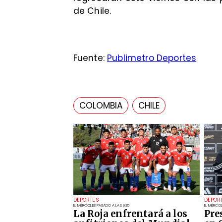
de Chile.
Fuente:
Publimetro Deportes
COLOMBIA
CHILE
DEPORTES
DEPOR
EL MIÉRCOLES PASADO A LAS 9:35
EL MIÉRCO
La Roja enfrentará a los
Pre