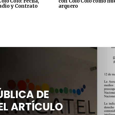
Colo Colo: Fecha,
con Colo Colo como nu
adio y Contrato
arquero
BLICA DE
EL ARTÍCULO