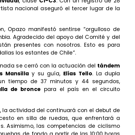
ividual
, clase
C1-C3
. Con un registro de 28
ista nacional aseguró el tercer lugar de la
n, Opazo manifestó sentirse “orgulloso de
mbia. Agradecido del apoyo del Comité y del
tán presentes con nosotros. Esto es para
allas los estantes de Chile”.
rnada se cerró con la actuación del
tándem
s Mansilla
y su guía,
Elías Tello
. La dupla
n un tiempo de 37 minutos y 44 segundos,
lla de bronce
para el país en el circuito
, la actividad del
continuará con el debut de
cesto en silla de ruedas, que enfrentará a
ras. Asimismo, las competencias de ciclismo
pruebas de fondo a partir de las 10:00 horas