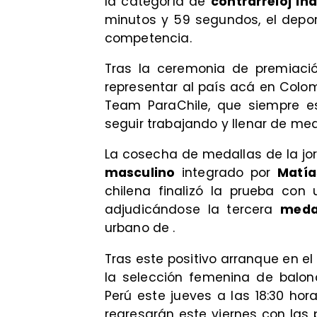
la categoría de
contrarreloj ind
minutos y 59 segundos, el deport
competencia.
Tras la ceremonia de premiació
representar al país acá en Colo
Team ParaChile, que siempre es
seguir trabajando y llenar de med
La cosecha de medallas de la jo
masculino
integrado por
Matía
chilena finalizó la prueba co
adjudicándose la tercera
meda
urbano de
.
Tras este positivo arranque en el
la selección femenina de balon
Perú este jueves a las 18:30 ho
regresarán este viernes con las 