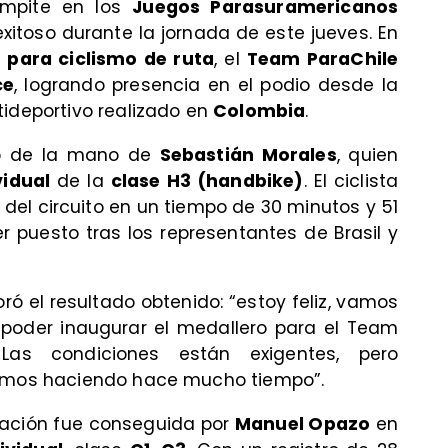
ompite en los
Juegos Parasuramericanos
xitoso durante la jornada de este jueves. En
e
para ciclismo de ruta
, el
Team ParaChile
ce
, logrando presencia en el podio desde la
tideportivo realizado en
Colombia
.
egó de la mano de
Sebastián Morales
, quien
vidual
de la
clase H3 (handbike)
. El ciclista
s del circuito en un tiempo de 30 minutos y 51
r puesto tras los representantes de Brasil y
loró el resultado obtenido: “estoy feliz, vamos
poder inaugurar el medallero para el Team
Las condiciones están exigentes, pero
nimos haciendo hace mucho tiempo”.
gación fue conseguida por
Manuel Opazo
en