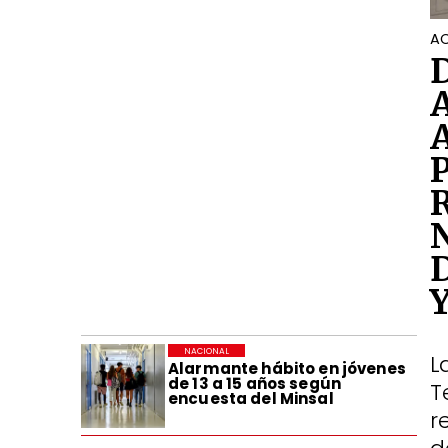
AC
NACIONAL
L
Alarmante hábito en jóvenes
de 13 a 15 años según
T
encuesta del Minsal
r