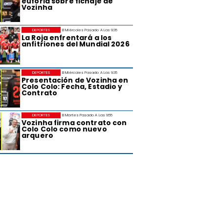
euforia sobre fichaje de
Vozinha
DEPORTES
El Miércoles Pasado A Las 9:35
La Roja enfrentará a los
anfitriones del Mundial 2026
DEPORTES
El Miércoles Pasado A Las 9:35
Presentación de Vozinha en
Colo Colo: Fecha, Estadio y
Contrato
DEPORTES
El Martes Pasado A Las 9:55
Vozinha firma contrato con
Colo Colo como nuevo
arquero