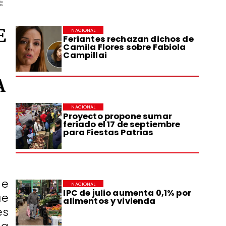
E
NACIONAL
Feriantes rechazan dichos de
Camila Flores sobre Fabiola
Campillai
A
NACIONAL
Proyecto propone sumar
feriado el 17 de septiembre
para Fiestas Patrias
de
NACIONAL
IPC de julio aumenta 0,1% por
ue
alimentos y vivienda
es