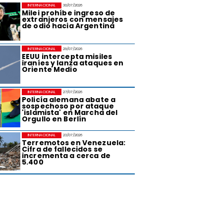
INTERNACIONAL
30/07/2026
Milei prohíbe ingreso de
extranjeros con mensajes
de odio hacia Argentina
INTERNACIONAL
29/07/2026
EEUU intercepta misiles
iraníes y lanza ataques en
Oriente Medio
INTERNACIONAL
27/07/2026
Policía alemana abate a
sospechoso por ataque
'islamista' en Marcha del
Orgullo en Berlín
INTERNACIONAL
23/07/2026
Terremotos en Venezuela:
Cifra de fallecidos se
incrementa a cerca de
5.400