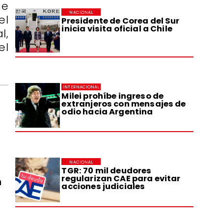
de
NACIONAL
el
Presidente de Corea del Sur
inicia visita oficial a Chile
l,
el
INTERNACIONAL
Milei prohíbe ingreso de
extranjeros con mensajes de
odio hacia Argentina
NACIONAL
TGR: 70 mil deudores
regularizan CAE para evitar
n
acciones judiciales