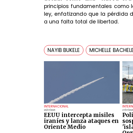
principios fundamentales como la
ley, enfatizando que la pérdida 
a una falta total de libertad.
NAYIB BUKELE
MICHELLE BACHEL
INTERNACIONAL
INTER
29/07/2026
27/07/202
EEUU intercepta misiles
Pol
iraníes y lanza ataques en
sos
Oriente Medio
'is
Org