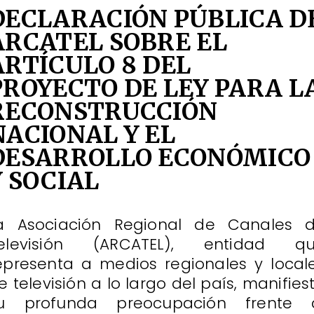
DECLARACIÓN PÚBLICA D
ARCATEL SOBRE EL
ARTÍCULO 8 DEL
PROYECTO DE LEY PARA L
RECONSTRUCCIÓN
NACIONAL Y EL
DESARROLLO ECONÓMICO
Y SOCIAL
a Asociación Regional de Canales 
elevisión (ARCATEL), entidad q
epresenta a medios regionales y local
e televisión a lo largo del país, manifies
u profunda preocupación frente 