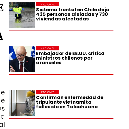
E
NACIONAL
Sistema frontal en Chile deja
435 personas aisladas y 730
viviendas afectadas
A
NACIONAL
Embajador de EE.UU. critica
ministros chilenos por
aranceles
de
REGIONES
Confirman enfermedad de
ue
tripulante vietnamita
fallecido en Talcahuano
es
ta
al