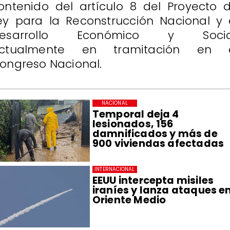
ontenido del artículo 8 del Proyecto 
ey para la Reconstrucción Nacional y 
esarrollo Económico y Socia
ctualmente en tramitación en 
ongreso Nacional.
NACIONAL
Temporal deja 4
lesionados, 156
damnificados y más de
900 viviendas afectadas
INTERNACIONAL
EEUU intercepta misiles
iraníes y lanza ataques e
Oriente Medio