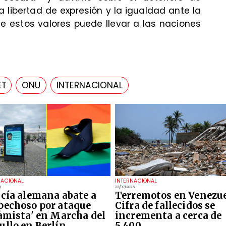
 libertad de expresión y la igualdad ante la
de estos valores puede llevar a las naciones
ET
ONU
INTERNACIONAL
NACIONAL
INTERNACIONAL
6
23/07/2026
icía alemana abate a
Terremotos en Venezue
pechoso por ataque
Cifra de fallecidos se
lamista' en Marcha del
incrementa a cerca de
ullo en Berlín
5.400