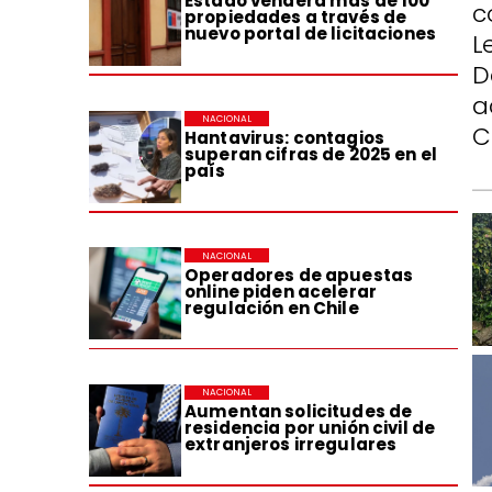
Estado venderá más de 100
c
propiedades a través de
nuevo portal de licitaciones
L
D
a
NACIONAL
C
Hantavirus: contagios
superan cifras de 2025 en el
país
NACIONAL
Operadores de apuestas
online piden acelerar
regulación en Chile
NACIONAL
Aumentan solicitudes de
residencia por unión civil de
extranjeros irregulares