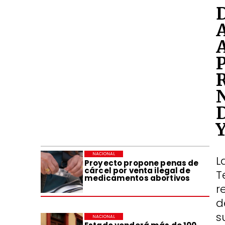
NACIONAL
L
Proyecto propone penas de
cárcel por venta ilegal de
T
medicamentos abortivos
r
d
s
NACIONAL