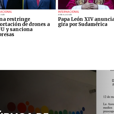
NACIONAL
INTERNACIONAL
 9:35
AYER A LAS 9:35
na restringe
Papa León XIV anunci
ortación de drones a
gira por Sudamérica
U y sanciona
resas