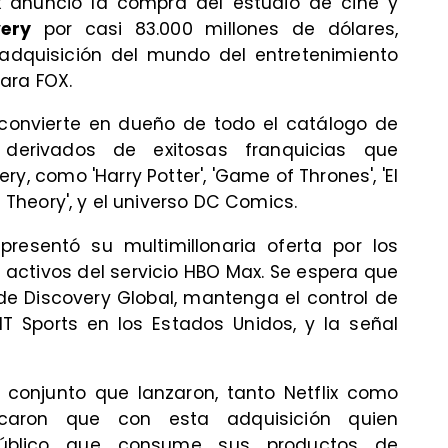
x
anunció la compra del estudio de cine y
ery
por casi 83.000 millones de dólares,
 adquisición del mundo del entretenimiento
ara FOX.
e convierte en dueño de todo el catálogo de
s derivados de exitosas franquicias que
y, como 'Harry Potter', 'Game of Thrones', 'El
g Theory', y el universo DC Comics.
presentó su multimillonaria oferta por los
os activos del servicio HBO Max. Se espera que
 de Discovery Global, mantenga el control de
T Sports en los Estados Unidos, y la señal
conjunto que lanzaron, tanto Netflix como
acaron que con esta adquisición quien
público que consume sus productos de