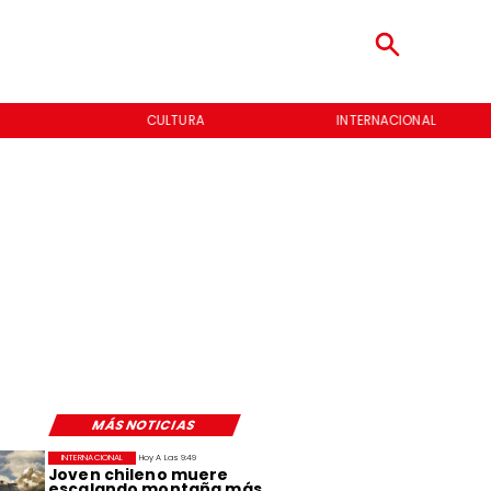
CULTURA
INTERNACIONAL
MÁS NOTICIAS
INTERNACIONAL
Hoy A Las 9:49
Joven chileno muere
escalando montaña más