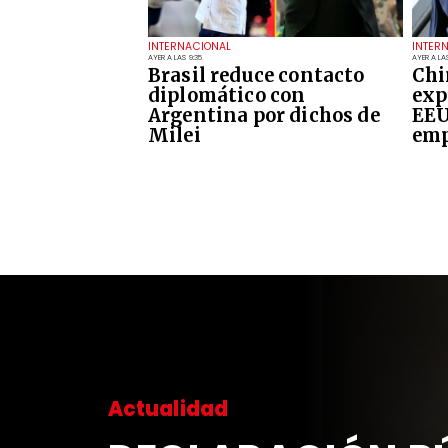
INTERNACIONAL
INTER
AYER A LAS 9:35
AYER A LAS
Brasil reduce contacto
Chi
diplomático con
exp
Argentina por dichos de
EEU
Milei
emp
Actualidad