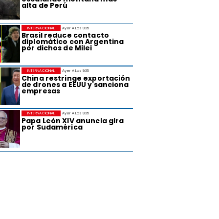
alta de Perú
INTERNACIONAL
Ayer A Las 9:35
Brasil reduce contacto
diplomático con Argentina
por dichos de Milei
INTERNACIONAL
Ayer A Las 9:35
China restringe exportación
de drones a EEUU y sanciona
empresas
INTERNACIONAL
Ayer A Las 9:35
Papa León XIV anuncia gira
por Sudamérica