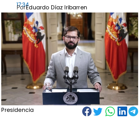
17:34
Por
Eduardo Díaz Iribarren
Presidencia