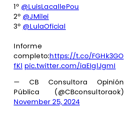
1º
@LuisLacallePou
2º
@JMilei
3º
@LulaOficial
Informe
completo:
https://t.co/FGHk3GO
fKl
pic.twitter.com/iaEIglJgmI
— CB Consultora Opinión
Pública (@CBconsultoraok)
November 25, 2024