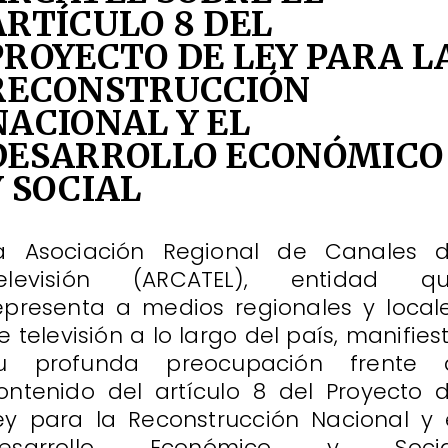
ARTÍCULO 8 DEL
PROYECTO DE LEY PARA L
RECONSTRUCCIÓN
NACIONAL Y EL
DESARROLLO ECONÓMICO
Y SOCIAL
a Asociación Regional de Canales 
elevisión (ARCATEL), entidad q
epresenta a medios regionales y local
e televisión a lo largo del país, manifies
u profunda preocupación frente 
ontenido del artículo 8 del Proyecto 
ey para la Reconstrucción Nacional y 
esarrollo Económico y Socia