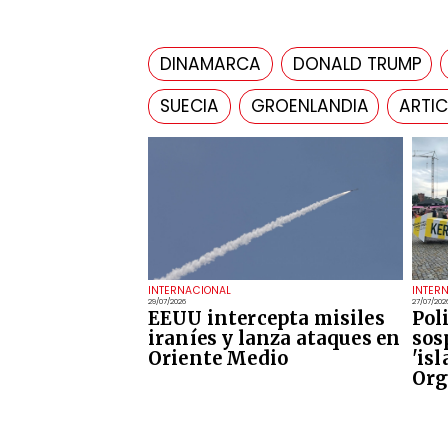
DINAMARCA
DONALD TRUMP
SUECIA
GROENLANDIA
ARTI
INTERNACIONAL
INTER
29/07/2026
27/07/202
EEUU intercepta misiles
Pol
iraníes y lanza ataques en
sos
Oriente Medio
'is
Org