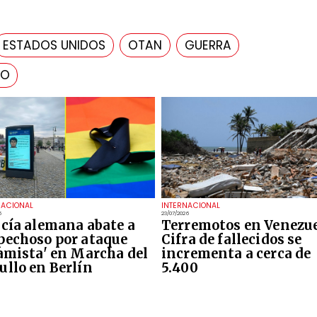
ESTADOS UNIDOS
OTAN
GUERRA
CO
NACIONAL
INTERNACIONAL
6
23/07/2026
icía alemana abate a
Terremotos en Venezue
pechoso por ataque
Cifra de fallecidos se
lamista' en Marcha del
incrementa a cerca de
ullo en Berlín
5.400