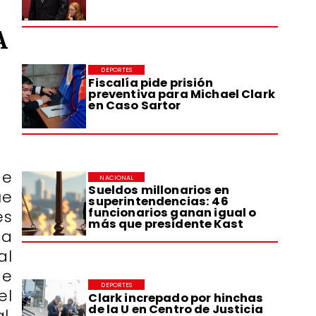
A
DEPORTES
Fiscalía pide prisión
preventiva para Michael Clark
en Caso Sartor
de
NACIONAL
Sueldos millonarios en
ue
superintendencias: 46
funcionarios ganan igual o
es
más que presidente Kast
ta
al
de
DEPORTES
el
Clark increpado por hinchas
de la U en Centro de Justicia
l,