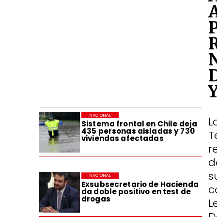
NACIONAL
L
Sistema frontal en Chile deja
435 personas aisladas y 730
T
viviendas afectadas
r
d
s
NACIONAL
Exsubsecretario de Hacienda
c
da doble positivo en test de
drogas
L
D