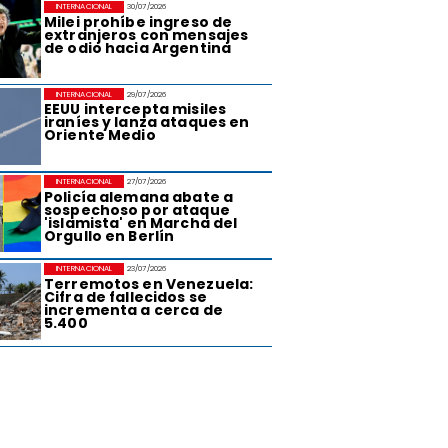
INTERNACIONAL
30/07/2026
Milei prohíbe ingreso de
extranjeros con mensajes
de odio hacia Argentina
INTERNACIONAL
29/07/2026
EEUU intercepta misiles
iraníes y lanza ataques en
Oriente Medio
INTERNACIONAL
27/07/2026
Policía alemana abate a
sospechoso por ataque
'islamista' en Marcha del
Orgullo en Berlín
INTERNACIONAL
23/07/2026
Terremotos en Venezuela:
Cifra de fallecidos se
incrementa a cerca de
5.400