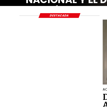
ECONÓMICO Y S
DESTACADA
AC