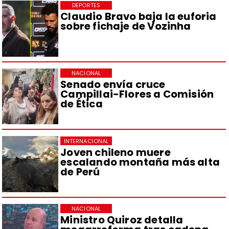
DEPORTES
Claudio Bravo baja la euforia
sobre fichaje de Vozinha
NACIONAL
Senado envía cruce
Campillai-Flores a Comisión
de Ética
INTERNACIONAL
Joven chileno muere
escalando montaña más alta
de Perú
NACIONAL
Ministro Quiroz detalla