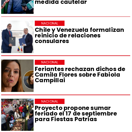
medida cautelar
NACIONAL
Chile y Venezuela formalizan
reinicio de relaciones
consulares
NACIONAL
Feriantes rechazan dichos de
Camila Flores sobre Fabiola
Campillai
NACIONAL
Proyecto propone sumar
feriado el 17 de septiembre
para Fiestas Patrias