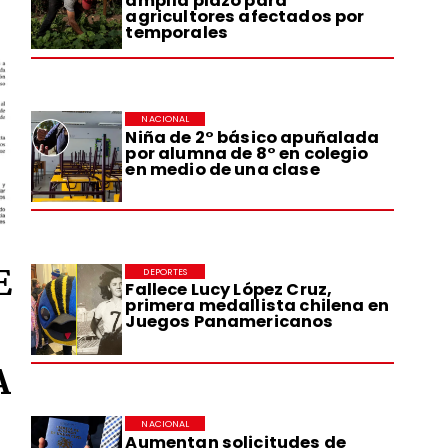
amplía plazo para
agricultores afectados por
temporales
NACIONAL
Niña de 2° básico apuñalada
por alumna de 8° en colegio
en medio de una clase
E
DEPORTES
Fallece Lucy López Cruz,
primera medallista chilena en
Juegos Panamericanos
A
NACIONAL
Aumentan solicitudes de