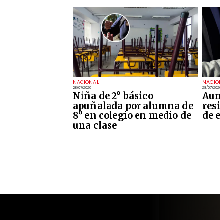
NACIONAL
NACIO
28/07/2026
28/07/202
Niña de 2° básico
Aum
apuñalada por alumna de
res
8° en colegio en medio de
de 
una clase