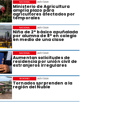
NACIONAL
28/07/2026
Ministerio de Agricultura
amplía plazo para
agricultores afectados por
temporales
NACIONAL
28/07/2026
Niña de 2° básico apuñalada
por alumna de 8° en colegio
en medio de una clase
NACIONAL
28/07/2026
Aumentan solicitudes de
residencia por unión civil de
extranjeros irregulares
REGIONES
28/07/2026
Tornados sorprenden a la
región del Ñuble