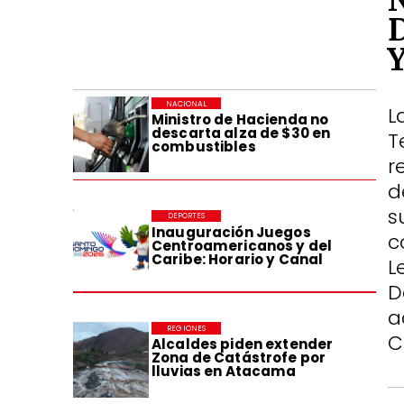
NACIONAL
L
Ministro de Hacienda no
descarta alza de $30 en
T
combustibles
r
d
s
DEPORTES
Inauguración Juegos
c
Centroamericanos y del
Caribe: Horario y Canal
L
D
a
REGIONES
C
Alcaldes piden extender
Zona de Catástrofe por
lluvias en Atacama