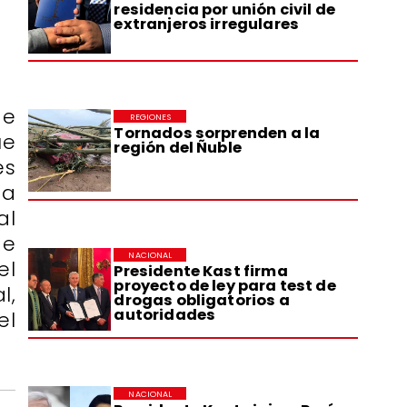
residencia por unión civil de
extranjeros irregulares
de
REGIONES
Tornados sorprenden a la
ue
región del Ñuble
es
ta
al
de
NACIONAL
el
Presidente Kast firma
proyecto de ley para test de
l,
drogas obligatorios a
autoridades
el
NACIONAL