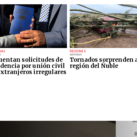
NAL
REGIONES
6
28/07/2026
entan solicitudes de
Tornados sorprenden a
idencia por unión civil
región del Ñuble
extranjeros irregulares