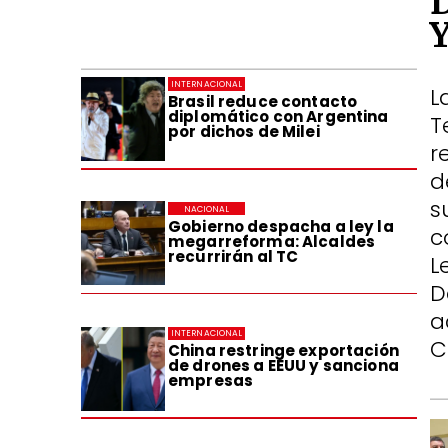
INTERNACIONAL
L
Brasil reduce contacto
diplomático con Argentina
T
por dichos de Milei
r
d
s
NACIONAL
Gobierno despacha a ley la
c
megarreforma: Alcaldes
recurrirán al TC
L
D
a
INTERNACIONAL
C
China restringe exportación
de drones a EEUU y sanciona
empresas