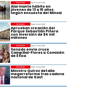
NACIONAL
Ayer A Las 9:49
Alarmante hábito en
jóvenes de 13 a 15 años
según encuesta del Minsal
REGIONES
Ayer A Las 9:49
Aprueban creación del
Parque Sebastián Piñera
con inversión de $4 mil
millones
NACIONAL
Ayer A Las 9:49
Senado envía cruce
Campillai-Flores a Comisión
de Ética
NACIONAL
Ayer A Las 9:49
Ministro Quiroz detalla
megarreforma tras cadena
nacional de Kast