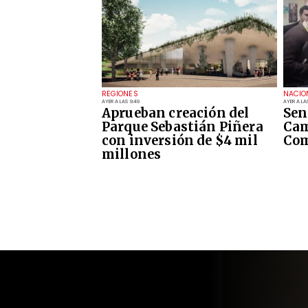
REGIONES
NACIO
AYER A LAS 9:49
AYER A LA
Aprueban creación del
Sen
Parque Sebastián Piñera
Cam
con inversión de $4 mil
Com
millones