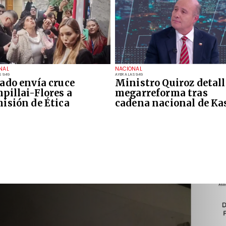
NAL
NACIONAL
S 9:49
AYER A LAS 9:49
ado envía cruce
Ministro Quiroz detall
pillai-Flores a
megarreforma tras
isión de Ética
cadena nacional de Ka