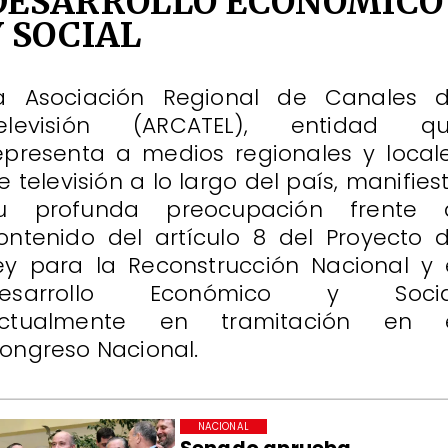
DESARROLLO ECONÓMICO
Y SOCIAL
a Asociación Regional de Canales 
elevisión (ARCATEL), entidad q
epresenta a medios regionales y local
e televisión a lo largo del país, manifies
u profunda preocupación frente 
ontenido del artículo 8 del Proyecto 
ey para la Reconstrucción Nacional y 
esarrollo Económico y Socia
ctualmente en tramitación en 
ongreso Nacional.
NACIONAL