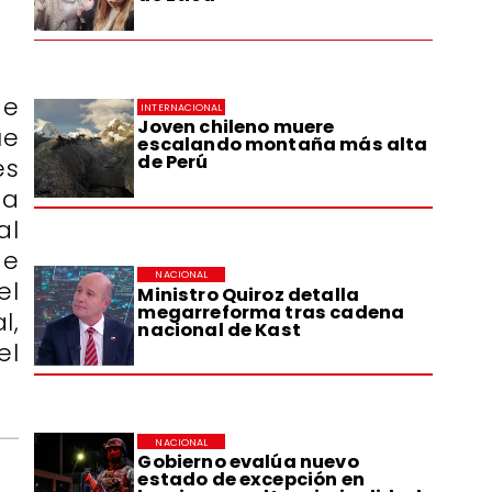
de
INTERNACIONAL
Joven chileno muere
ue
escalando montaña más alta
de Perú
es
ta
al
de
NACIONAL
el
Ministro Quiroz detalla
megarreforma tras cadena
l,
nacional de Kast
el
NACIONAL
Gobierno evalúa nuevo
estado de excepción en