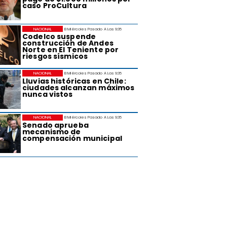
caso ProCultura
NACIONAL
El Miércoles Pasado A Las 9:35
Codelco suspende
construcción de Andes
Norte en El Teniente por
riesgos sísmicos
NACIONAL
El Miércoles Pasado A Las 9:35
Lluvias históricas en Chile:
ciudades alcanzan máximos
nunca vistos
NACIONAL
El Miércoles Pasado A Las 9:35
Senado aprueba
mecanismo de
compensación municipal