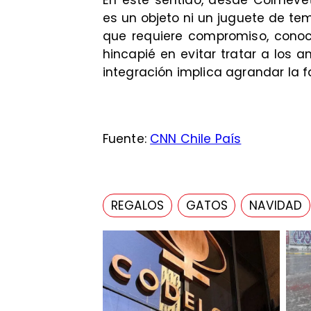
En este sentido, desde Colmeve
es un objeto ni un juguete de te
que requiere compromiso, cono
hincapié en evitar tratar a los
integración implica agrandar la f
Fuente:
CNN Chile País
REGALOS
GATOS
NAVIDAD