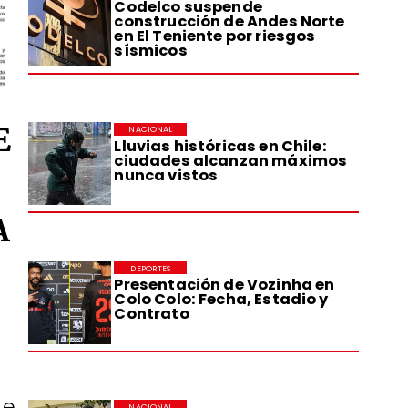
Codelco suspende
construcción de Andes Norte
en El Teniente por riesgos
sísmicos
E
NACIONAL
Lluvias históricas en Chile:
ciudades alcanzan máximos
nunca vistos
A
DEPORTES
Presentación de Vozinha en
Colo Colo: Fecha, Estadio y
Contrato
de
NACIONAL