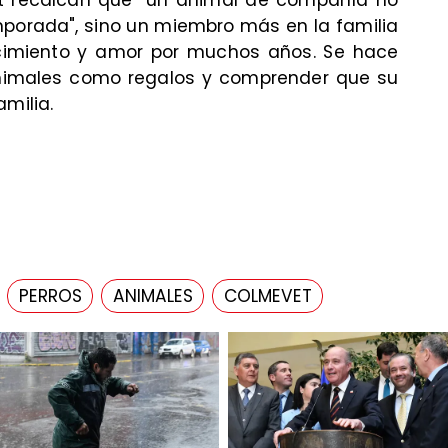
t recalcan que "un animal de compañía no
mporada", sino un miembro más en la familia
cimiento y amor por muchos años. Se hace
 animales como regalos y comprender que su
amilia.
PERROS
ANIMALES
COLMEVET