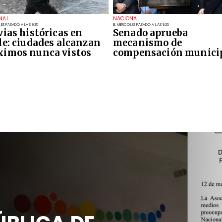
NAL
NACIONAL
LES PASADO A LAS 9:35
EL MIÉRCOLES PASADO A LAS 9:35
vias históricas en
Senado aprueba
le: ciudades alcanzan
mecanismo de
imos nunca vistos
compensación munici