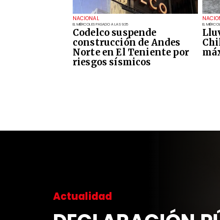
NACIONAL
NACIO
EL MIÉRCOLES PASADO A LAS 9:35
EL MIÉRCO
Codelco suspende
Llu
construcción de Andes
Chi
Norte en El Teniente por
máx
riesgos sísmicos
Actualidad