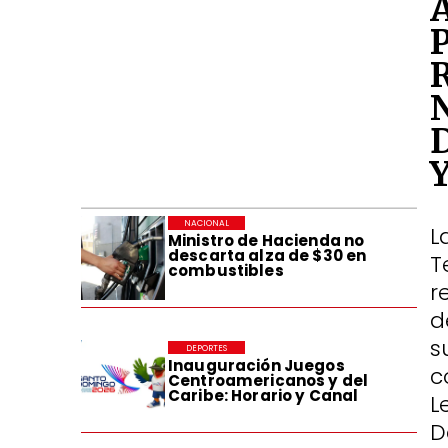
NACIONAL
L
Ministro de Hacienda no
descarta alza de $30 en
T
combustibles
r
d
s
DEPORTES
Inauguración Juegos
c
Centroamericanos y del
Caribe: Horario y Canal
L
D