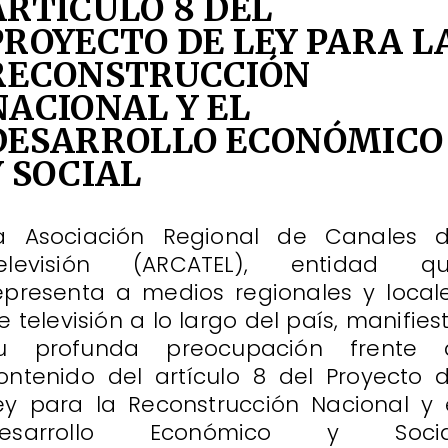
ARTÍCULO 8 DEL
PROYECTO DE LEY PARA L
RECONSTRUCCIÓN
NACIONAL Y EL
DESARROLLO ECONÓMICO
Y SOCIAL
a Asociación Regional de Canales 
elevisión (ARCATEL), entidad q
epresenta a medios regionales y local
e televisión a lo largo del país, manifies
u profunda preocupación frente 
ontenido del artículo 8 del Proyecto 
ey para la Reconstrucción Nacional y 
esarrollo Económico y Socia