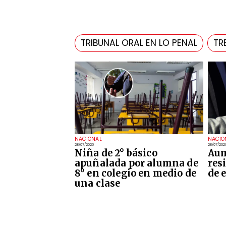
TRIBUNAL ORAL EN LO PENAL
TR
NACIONAL
NACIO
28/07/2026
28/07/202
Niña de 2° básico
Aum
apuñalada por alumna de
res
8° en colegio en medio de
de 
una clase