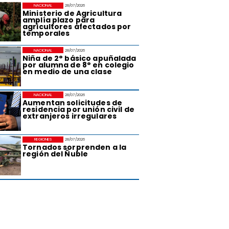
NACIONAL
28/07/2026
Ministerio de Agricultura
amplía plazo para
agricultores afectados por
temporales
NACIONAL
28/07/2026
Niña de 2° básico apuñalada
por alumna de 8° en colegio
en medio de una clase
NACIONAL
28/07/2026
Aumentan solicitudes de
residencia por unión civil de
extranjeros irregulares
REGIONES
28/07/2026
Tornados sorprenden a la
región del Ñuble