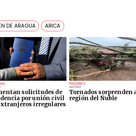
EN DE ARAGUA
ARICA
NAL
REGIONES
6
28/07/2026
entan solicitudes de
Tornados sorprenden a
idencia por unión civil
región del Ñuble
extranjeros irregulares