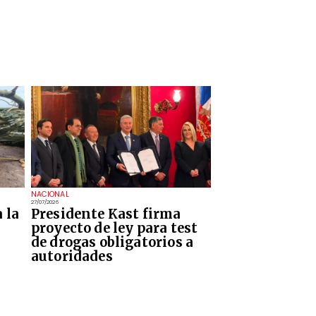
NACIONAL
27/07/2026
 la
Presidente Kast firma
proyecto de ley para test
de drogas obligatorios a
autoridades