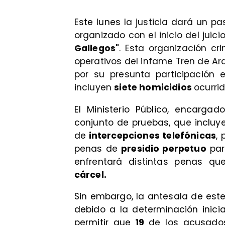
Este lunes
la justicia dará un pa
organizado con el inicio del juici
Gallegos"
. Esta organización cr
operativos del infame Tren de Ara
por su presunta participación 
incluyen
siete homicidios
ocurri
El Ministerio Público, encargad
conjunto de pruebas, que inclu
de
intercepciones telefónicas
,
penas de
presidio perpetuo
pa
enfrentará distintas penas 
cárcel.
Sin embargo, la antesala de est
debido a la determinación inici
permitir que
19
de los acusado