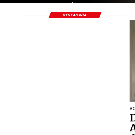
ECONÓMICO Y S
DESTACADA
AC