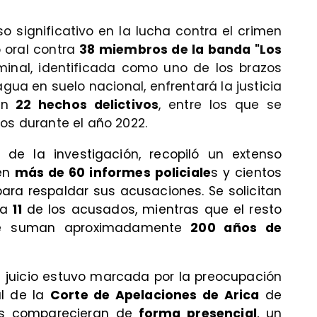
so significativo en la lucha contra el crimen
o oral contra
38 miembros de la banda "Los
iminal, identificada como uno de los brazos
gua en suelo nacional, enfrentará la justicia
en
22 hechos delictivos
, entre los que se
dos durante el año 2022.
o de la investigación, recopiló un extenso
yen
más de 60 informes policiale
s y cientos
 para respaldar sus acusaciones. Se solicitan
ra
11
de los acusados, mientras que el resto
que suman aproximadamente
200 años de
e juicio estuvo marcada por la preocupación
al de la
Corte de Apelaciones de Arica
de
s comparecieran de
forma presencial
, un