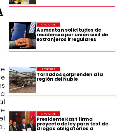
A
NACIONAL
Aumentan solicitudes de
residencia por unión civil de
extranjeros irregulares
de
REGIONES
Tornados sorprenden a la
ue
región del Ñuble
es
ta
al
de
NACIONAL
el
Presidente Kast firma
proyecto de ley para test de
l,
drogas obligatorios a