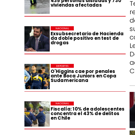
435 personas aisladas y 730
T
viviendas afectadas
r
d
s
NACIONAL
Exsubsecretario de Hacienda
c
da doble positivo en test de
drogas
L
D
a
DEPORTES
C
O'Higgins cae por penales
ante Boca Juniors en Copa
Sudamericana
NACIONAL
Fiscalía: 10% de adolescentes
concentra el 43% de delitos
en Chile