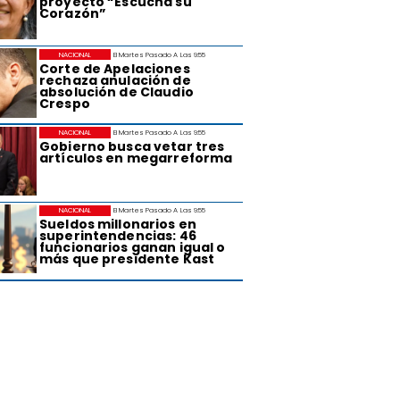
proyecto “Escucha su
Corazón”
NACIONAL
El Martes Pasado A Las 9:55
Corte de Apelaciones
rechaza anulación de
absolución de Claudio
Crespo
NACIONAL
El Martes Pasado A Las 9:55
Gobierno busca vetar tres
artículos en megarreforma
NACIONAL
El Martes Pasado A Las 9:55
Sueldos millonarios en
superintendencias: 46
funcionarios ganan igual o
más que presidente Kast