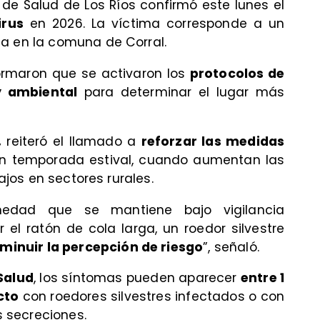
l de Salud de Los Ríos confirmó este lunes el
irus
en 2026. La víctima corresponde a un
a en la comuna de Corral.
formaron que se activaron los
protocolos de
y ambiental
para determinar el lugar más
,
reiteró el llamado a
reforzar las medidas
en temporada estival, cuando aumentan las
bajos en sectores rurales.
medad que se mantiene bajo vigilancia
el ratón de cola larga, un roedor silvestre
sminuir la percepción de riesgo
”, señaló.
Salud
, los síntomas pueden aparecer
entre 1
cto
con roedores silvestres infectados o con
 secreciones.