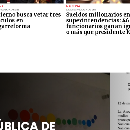
NAL
NACIONAL
 PASADO A LAS 9:55
EL MARTES PASADO A LAS 9:55
ierno busca vetar tres
Sueldos millonarios e
ículos en
superintendencias: 46
arreforma
funcionarios ganan ig
o más que presidente 
BLICA DE