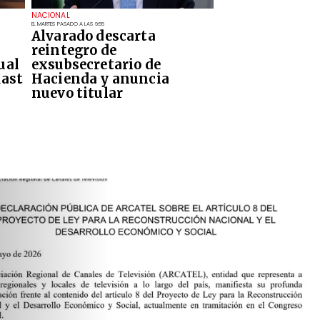
NACIONAL
EL MARTES PASADO A LAS 9:55
n
Alvarado descarta
reintegro de
ual
exsubsecretario de
Kast
Hacienda y anuncia
nuevo titular