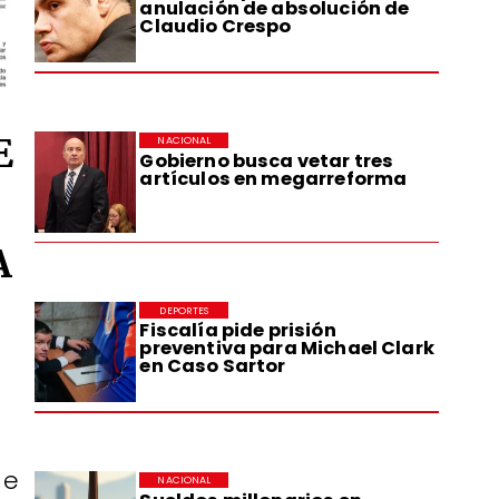
anulación de absolución de
Claudio Crespo
E
NACIONAL
Gobierno busca vetar tres
artículos en megarreforma
A
DEPORTES
Fiscalía pide prisión
preventiva para Michael Clark
en Caso Sartor
de
NACIONAL