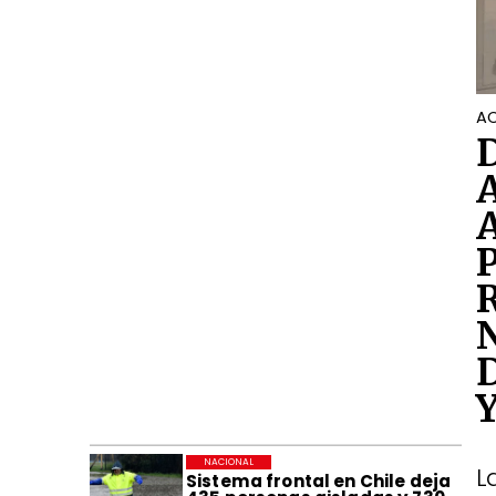
AC
NACIONAL
L
Sistema frontal en Chile deja