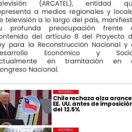
elevisión (ARCATEL), entidad q
epresenta a medios regionales y local
e televisión a lo largo del país, manifies
u profunda preocupación frente 
ontenido del artículo 8 del Proyecto 
ey para la Reconstrucción Nacional y 
esarrollo Económico y Socia
ctualmente en tramitación en 
ongreso Nacional.
NACIONAL
Chile rechaza alza arance
EE. UU. antes de imposició
del 12.5%
NACIONAL