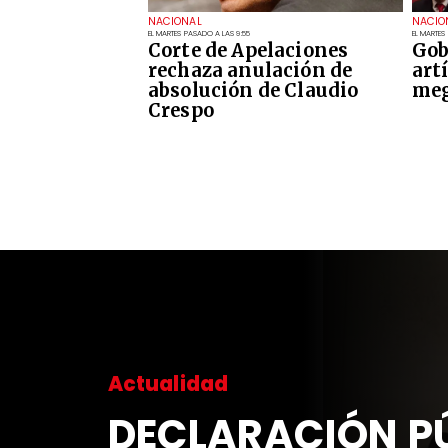
NACIONAL
NACIO
EL MARTES PASADO A LAS 9:55
EL MARTES
Corte de Apelaciones
Gob
rechaza anulación de
art
absolución de Claudio
meg
Crespo
Actualidad
DECLARACIÓN PÚ