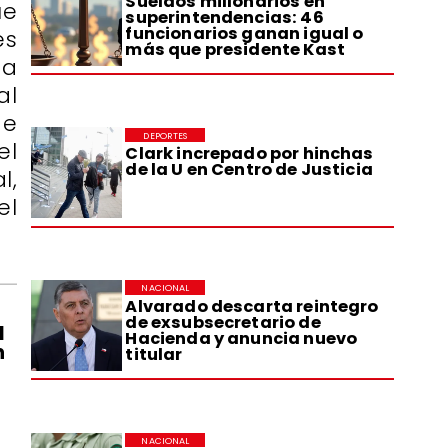
Sueldos millonarios en
ue
superintendencias: 46
funcionarios ganan igual o
es
más que presidente Kast
ta
al
de
DEPORTES
el
Clark increpado por hinchas
de la U en Centro de Justicia
l,
el
NACIONAL
Alvarado descarta reintegro
de exsubsecretario de
l
Hacienda y anuncia nuevo
n
titular
NACIONAL