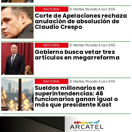
NACIONAL
El Martes Pasado A Las 9:55
Corte de Apelaciones rechaza
anulación de absolución de
Claudio Crespo
NACIONAL
El Martes Pasado A Las 9:55
Gobierno busca vetar tres
artículos en megarreforma
NACIONAL
El Martes Pasado A Las 9:55
Sueldos millonarios en
superintendencias: 46
funcionarios ganan igual o
más que presidente Kast