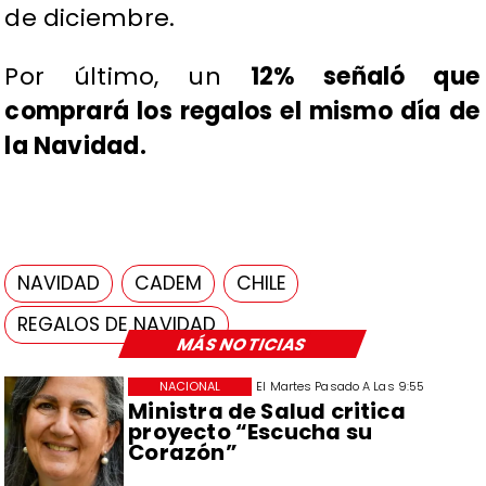
de diciembre.
Por último, un
12% señaló que
comprará los regalos el mismo día de
la Navidad.
NAVIDAD
CADEM
CHILE
REGALOS DE NAVIDAD
MÁS NOTICIAS
NACIONAL
El Martes Pasado A Las 9:55
Ministra de Salud critica
proyecto “Escucha su
Corazón”