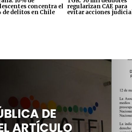
calía: 10% de
TGR: 70 mil deudores
lescentes concentra el
regularizan CAE para
 de delitos en Chile
evitar acciones judicia
BLICA DE
EL ARTÍCULO