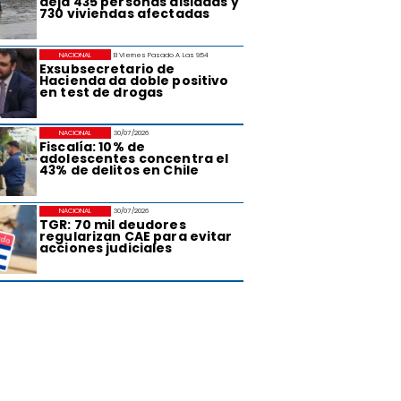
deja 435 personas aisladas y
730 viviendas afectadas
NACIONAL
El Viernes Pasado A Las 9:54
Exsubsecretario de
Hacienda da doble positivo
en test de drogas
NACIONAL
30/07/2026
Fiscalía: 10% de
adolescentes concentra el
43% de delitos en Chile
NACIONAL
30/07/2026
TGR: 70 mil deudores
regularizan CAE para evitar
acciones judiciales