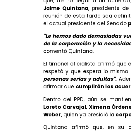
que, de no llegar a un acuerdo
Jaime Quintana
, presidente de
reunión de esta tarde sea defini
el actual presidente del Senado
p
"Le hemos dado demasiadas vuel
de la corporación y la necesi
comentó Quintana.
​El timonel oficialista afirmó qu
respetó y que espera lo mismo 
personas serias y adultas".
Adem
afirmar que
cumplirán los acuer
​Dentro del PPD, aún se mantien
Loreto Carvajal, Ximena Órdene
Weber
, quien ya presidió la
corpo
​Quintana afirmó que, en su o