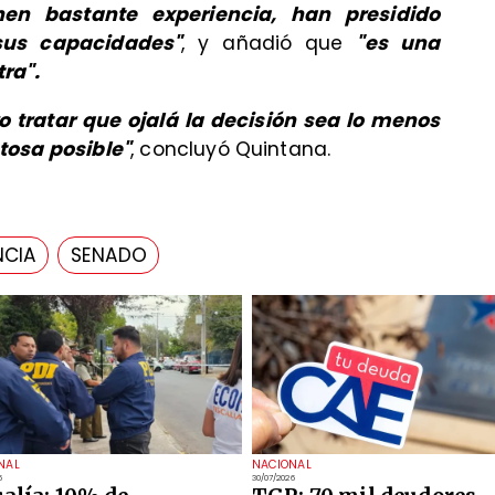
nen bastante experiencia, han presidido
sus capacidades"
, y añadió que
"es una
ra".
o tratar que ojalá la decisión sea lo menos
tosa posible"
, concluyó Quintana.
NCIA
SENADO
NAL
NACIONAL
6
30/07/2026