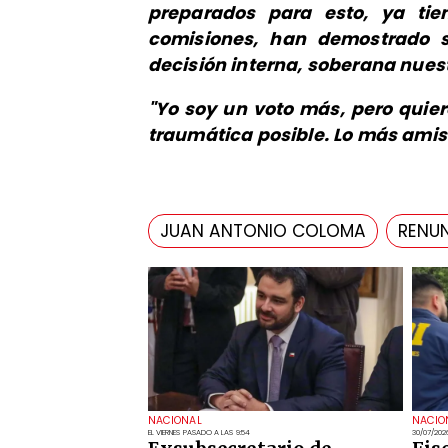
preparados para esto, ya tie
comisiones, han demostrado 
decisión interna, soberana nuest
​"Yo soy un voto más, pero quier
traumática posible. Lo más amis
JUAN ANTONIO COLOMA
RENU
NACIONAL
NACIO
EL VIERNES PASADO A LAS 9:54
30/07/202