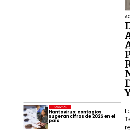
AC
NACIONAL
L
Hantavirus: contagios
superan cifras de 2025 en el
T
país
r