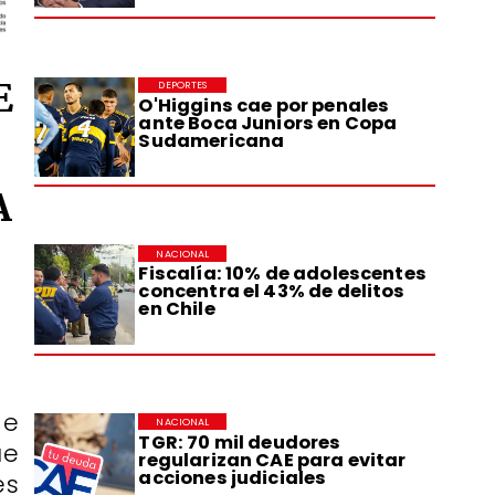
E
DEPORTES
O'Higgins cae por penales
ante Boca Juniors en Copa
Sudamericana
A
NACIONAL
Fiscalía: 10% de adolescentes
concentra el 43% de delitos
en Chile
de
NACIONAL
TGR: 70 mil deudores
ue
regularizan CAE para evitar
acciones judiciales
es