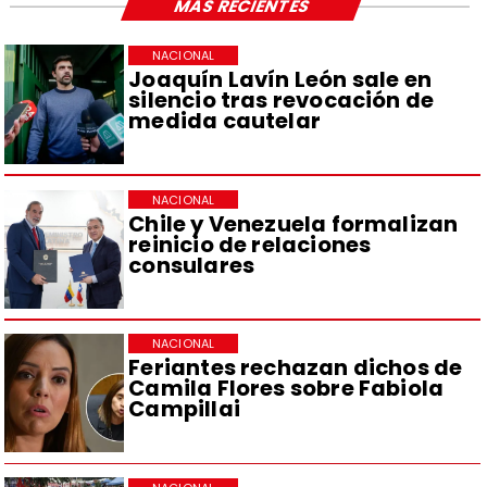
MÁS RECIENTES
NACIONAL
Joaquín Lavín León sale en
silencio tras revocación de
medida cautelar
NACIONAL
Chile y Venezuela formalizan
reinicio de relaciones
consulares
NACIONAL
Feriantes rechazan dichos de
Camila Flores sobre Fabiola
Campillai