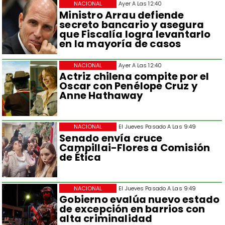
NACIONAL
Ayer A Las 12:40
Ministro Arrau defiende
secreto bancario y asegura
que Fiscalía logra levantarlo
en la mayoría de casos
NACIONAL
Ayer A Las 12:40
Actriz chilena compite por el
Oscar con Penélope Cruz y
Anne Hathaway
NACIONAL
El Jueves Pasado A Las 9:49
Senado envía cruce
Campillai-Flores a Comisión
de Ética
NACIONAL
El Jueves Pasado A Las 9:49
Gobierno evalúa nuevo estado
de excepción en barrios con
alta criminalidad