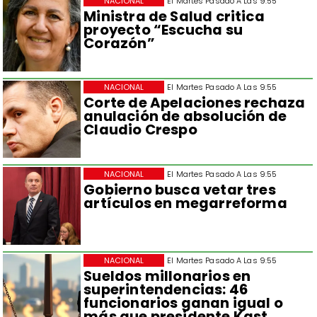
NACIONAL
El Martes Pasado A Las 9:55
Ministra de Salud critica
proyecto “Escucha su
Corazón”
NACIONAL
El Martes Pasado A Las 9:55
Corte de Apelaciones rechaza
anulación de absolución de
Claudio Crespo
NACIONAL
El Martes Pasado A Las 9:55
Gobierno busca vetar tres
artículos en megarreforma
NACIONAL
El Martes Pasado A Las 9:55
Sueldos millonarios en
superintendencias: 46
funcionarios ganan igual o
más que presidente Kast