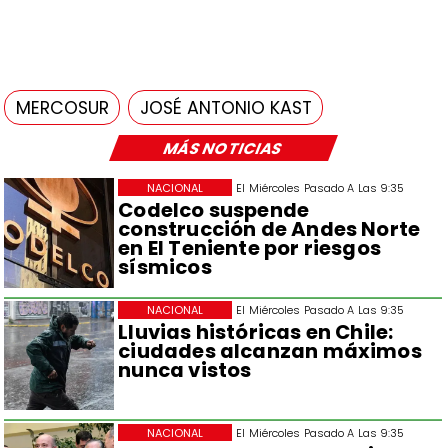
MERCOSUR
JOSÉ ANTONIO KAST
MÁS NOTICIAS
NACIONAL
El Miércoles Pasado A Las 9:35
Codelco suspende
construcción de Andes Norte
en El Teniente por riesgos
sísmicos
NACIONAL
El Miércoles Pasado A Las 9:35
Lluvias históricas en Chile:
ciudades alcanzan máximos
nunca vistos
NACIONAL
El Miércoles Pasado A Las 9:35