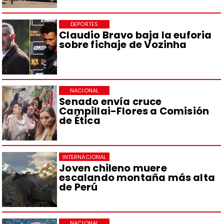
DEPORTES
Claudio Bravo baja la euforia
sobre fichaje de Vozinha
NACIONAL
Senado envía cruce
Campillai-Flores a Comisión
de Ética
INTERNACIONAL
Joven chileno muere
escalando montaña más alta
de Perú
NACIONAL