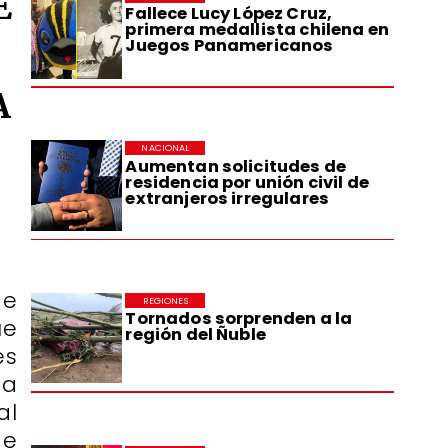
E
Fallece Lucy López Cruz,
primera medallista chilena en
Juegos Panamericanos
A
NACIONAL
Aumentan solicitudes de
residencia por unión civil de
extranjeros irregulares
de
REGIONES
Tornados sorprenden a la
ue
región del Ñuble
es
ta
al
de