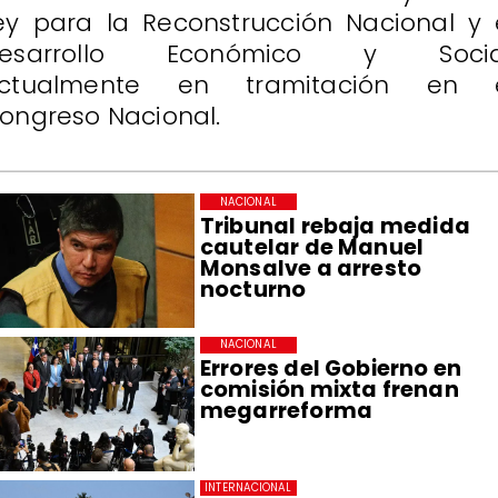
ey para la Reconstrucción Nacional y 
esarrollo Económico y Socia
ctualmente en tramitación en 
ongreso Nacional.
NACIONAL
Tribunal rebaja medida
cautelar de Manuel
Monsalve a arresto
nocturno
NACIONAL
Errores del Gobierno en
comisión mixta frenan
megarreforma
INTERNACIONAL