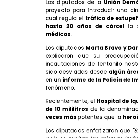
Los diputados de la
Unión Demó
proyecto para introducir una c
cual regula el
tráfico de estupe
hasta 20 años de cárcel
la
médicos
.
Los diputados
Marta Bravo y Dan
explicaron que su preocupac
incautaciones de fentanilo ha
sido desviadas desde
algún áre
en un
informe de la Policía de I
fenómeno.
Recientemente, el
Hospital de Iq
de 10 mililitros
de la denomina
veces más
potentes que la
hero
Los diputados enfatizaron que
"