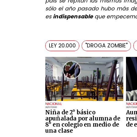
país se repitan las mismas imá
sólo el año pasado hubo más d
es
indispensable
que empecemo
LEY 20.000
"DROGA ZOMBIE"
NACIONAL
NACIO
28/07/2026
28/07/202
Niña de 2° básico
Aum
apuñalada por alumna de
res
8° en colegio en medio de
de 
una clase