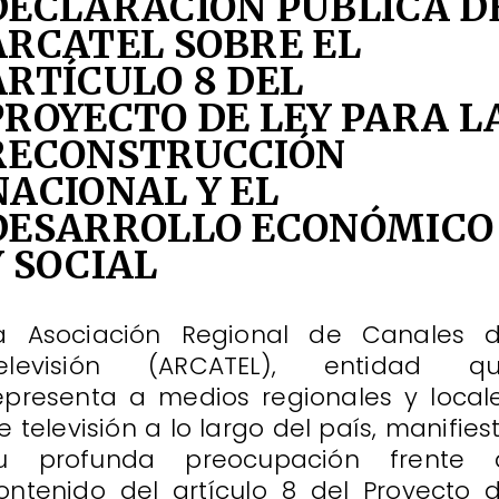
DECLARACIÓN PÚBLICA D
ARCATEL SOBRE EL
ARTÍCULO 8 DEL
PROYECTO DE LEY PARA L
RECONSTRUCCIÓN
NACIONAL Y EL
DESARROLLO ECONÓMICO
Y SOCIAL
a Asociación Regional de Canales 
elevisión (ARCATEL), entidad q
epresenta a medios regionales y local
e televisión a lo largo del país, manifies
u profunda preocupación frente 
ontenido del artículo 8 del Proyecto 