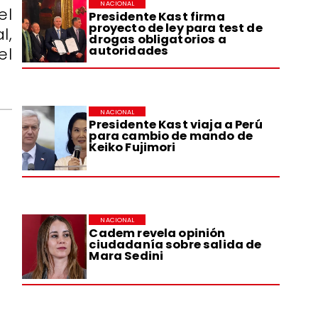
NACIONAL
el
Presidente Kast firma
proyecto de ley para test de
l,
drogas obligatorios a
autoridades
el
NACIONAL
Presidente Kast viaja a Perú
para cambio de mando de
Keiko Fujimori
NACIONAL
Cadem revela opinión
ciudadanía sobre salida de
Mara Sedini