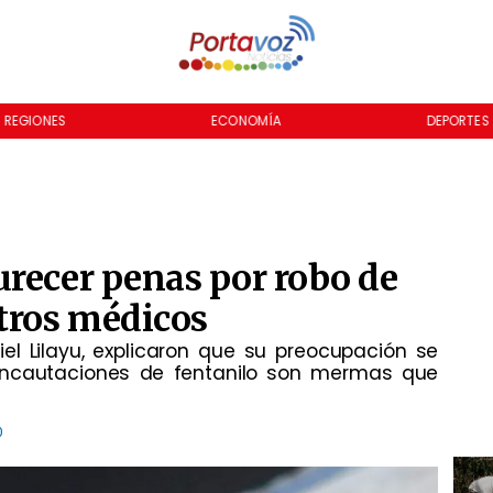
REGIONES
ECONOMÍA
DEPORTES
recer penas por robo de
tros médicos
el Lilayu, explicaron que su preocupación se
incautaciones de fentanilo son mermas que
0