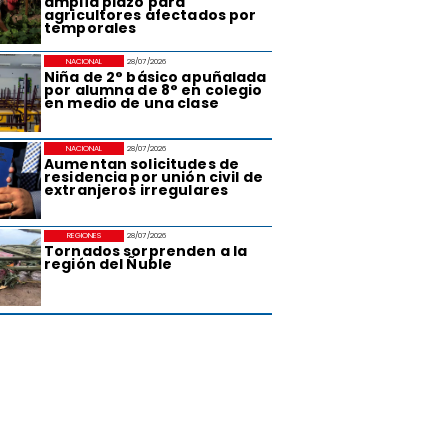
amplía plazo para
agricultores afectados por
temporales
NACIONAL
28/07/2026
Niña de 2° básico apuñalada
por alumna de 8° en colegio
en medio de una clase
NACIONAL
28/07/2026
Aumentan solicitudes de
residencia por unión civil de
extranjeros irregulares
REGIONES
28/07/2026
Tornados sorprenden a la
región del Ñuble