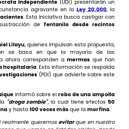
crata Independiente
(UDI) presentarán un
ircunstancia agravante en la
Ley 20.000
, la
facientes
. Esta iniciativa busca castigar con
 sustracción de
fentanilo desde recintos
iel Lilayu
, quienes impulsan esta propuesta,
ión se basa en que la mayoría de las
sta ahora corresponden a
mermas
que han
a hospitalaria
. Esta información se respalda
nvestigaciones
(PDI) que advierte sobre este
uique
informó sobre el
robo de una ampolla
da
"droga zombie"
, la cual tiene efectos
50
ína
y hasta
100 veces más
que la
morfina
.
Si realmente queremos
evitar
que en nuestro