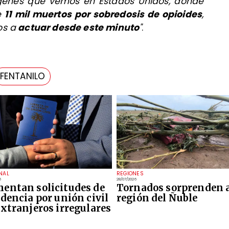
genes que vemos en Estados Unidos, donde
e
11 mil muertos por sobredosis de opioides
,
s a
actuar desde este minuto
"
.
FENTANILO
NAL
REGIONES
6
28/07/2026
entan solicitudes de
Tornados sorprenden a
idencia por unión civil
región del Ñuble
extranjeros irregulares