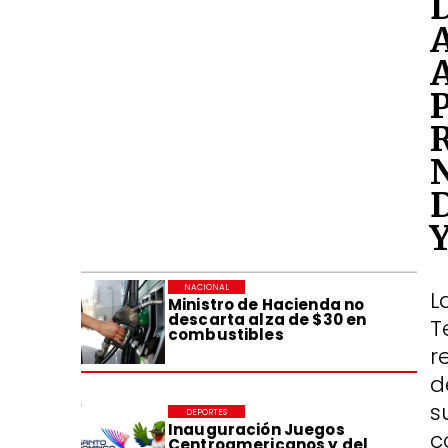
NACIONAL
L
Ministro de Hacienda no
descarta alza de $30 en
T
combustibles
r
d
s
DEPORTES
Inauguración Juegos
c
Centroamericanos y del