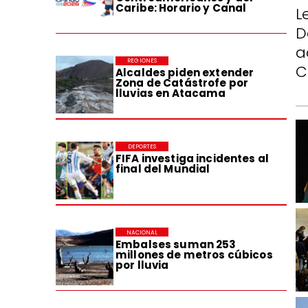
Caribe: Horario y Canal
L
D
a
REGIONES
C
Alcaldes piden extender
Zona de Catástrofe por
lluvias en Atacama
DEPORTES
FIFA investiga incidentes al
final del Mundial
NACIONAL
Embalses suman 253
millones de metros cúbicos
por lluvia