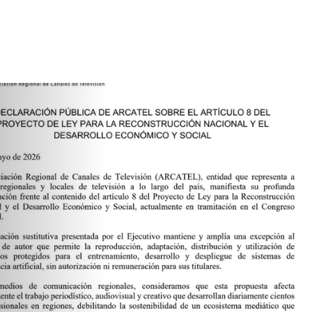
Actualidad
DECLARA
ARCATEL 
8 DEL PR