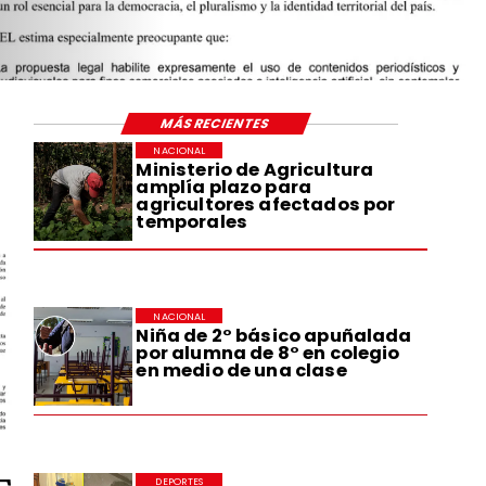
LA RECO
NACIONA
ECONÓMI
MÁS RECIENTES
NACIONAL
Ministerio de Agricultura
amplía plazo para
agricultores afectados por
temporales
NACIONAL
Niña de 2° básico apuñalada
por alumna de 8° en colegio
en medio de una clase
DEPORTES