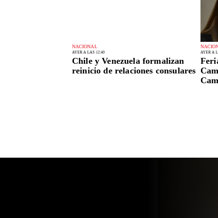
NACIONAL
NACIO
AYER A LAS 12:40
AYER A L
Chile y Venezuela formalizan
Feri
reinicio de relaciones consulares
Cami
Camp