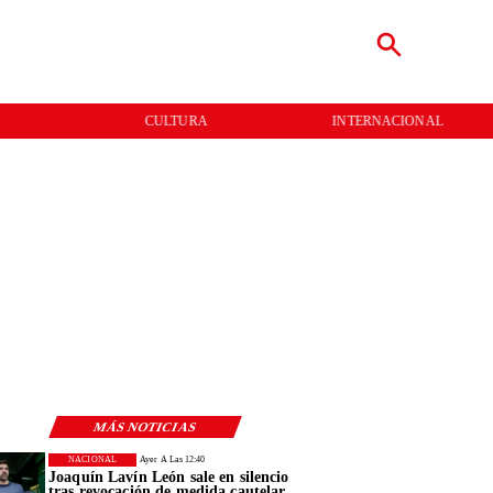
INTERNACIONAL
ENTREVISTAS
MÁS NOTICIAS
NACIONAL
Ayer A Las 12:40
Joaquín Lavín León sale en silencio
tras revocación de medida cautelar