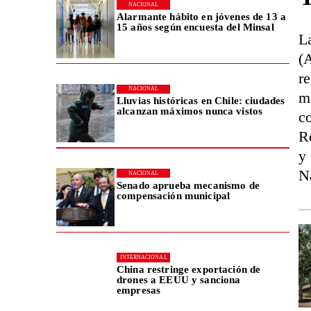
NACIONAL
Alarmante hábito en jóvenes de 13 a
15 años según encuesta del Minsal
L
(
re
NACIONAL
m
Lluvias históricas en Chile: ciudades
alcanzan máximos nunca vistos
c
R
y
N
NACIONAL
Senado aprueba mecanismo de
compensación municipal
INTERNACIONAL
China restringe exportación de
drones a EEUU y sanciona
empresas