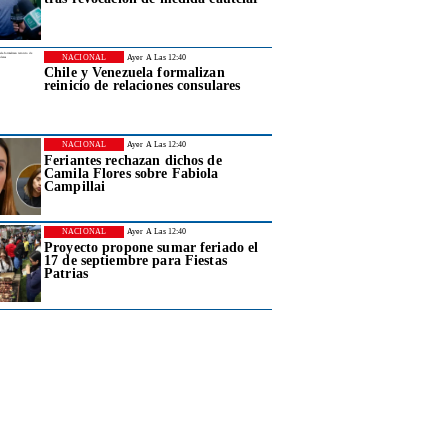
NACIONAL
Ayer A Las 12:40
Chile y Venezuela formalizan
reinicio de relaciones consulares
NACIONAL
Ayer A Las 12:40
Feriantes rechazan dichos de
Camila Flores sobre Fabiola
Campillai
NACIONAL
Ayer A Las 12:40
Proyecto propone sumar feriado el
17 de septiembre para Fiestas
Patrias