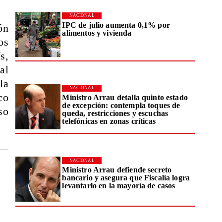
NACIONAL
IPC de julio aumenta 0,1% por
ón
alimentos y vivienda
os
s,
al
la
NACIONAL
co
Ministro Arrau detalla quinto estado
de excepción: contempla toques de
so
queda, restricciones y escuchas
telefónicas en zonas críticas
NACIONAL
Ministro Arrau defiende secreto
bancario y asegura que Fiscalía logra
levantarlo en la mayoría de casos