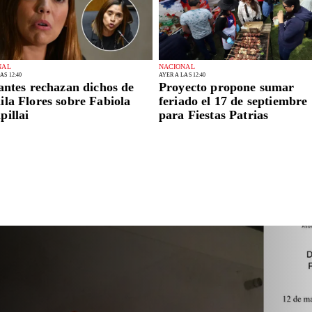
NAL
NACIONAL
AS 12:40
AYER A LAS 12:40
antes rechazan dichos de
Proyecto propone sumar
la Flores sobre Fabiola
feriado el 17 de septiembre
illai
para Fiestas Patrias