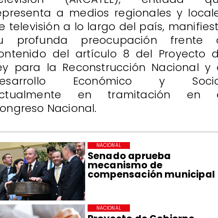
epresenta a medios regionales y local
e televisión a lo largo del país, manifies
u profunda preocupación frente 
ontenido del artículo 8 del Proyecto 
ey para la Reconstrucción Nacional y 
esarrollo Económico y Socia
ctualmente en tramitación en 
ongreso Nacional.
NACIONAL
Senado aprueba
mecanismo de
compensación municipal
NACIONAL