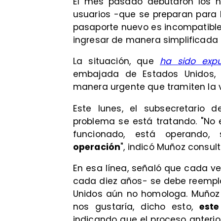
El mes pasado debutaron los n
usuarios -que se preparan para
pasaporte nuevo es incompatibl
ingresar de manera simplificada 
La situación, que
ha sido expu
embajada de Estados Unidos, 
manera urgente que tramiten la 
Este lunes, el subsecretario d
problema se está tratando. "No 
funcionado, está operando,
operación
", indicó Muñoz consul
En esa línea, señaló que cada 
cada diez años- se debe reempla
Unidos aún no homologa. Muñoz
nos gustaría, dicho esto,
est
indicando que el proceso anterio