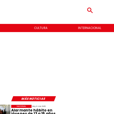
CULTURA
INTERNACIONAL
MÁS NOTICIAS
NACIONAL
Hoy A Las 9:49
Alarmante hábito en
jóvenes de 13 a 15 años