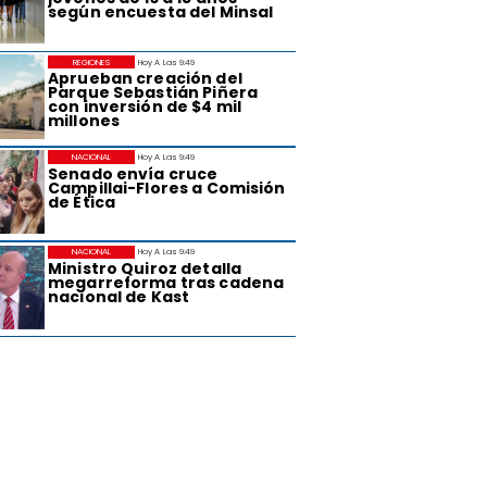
según encuesta del Minsal
REGIONES
Hoy A Las 9:49
Aprueban creación del
Parque Sebastián Piñera
con inversión de $4 mil
millones
NACIONAL
Hoy A Las 9:49
Senado envía cruce
Campillai-Flores a Comisión
de Ética
NACIONAL
Hoy A Las 9:49
Ministro Quiroz detalla
megarreforma tras cadena
nacional de Kast