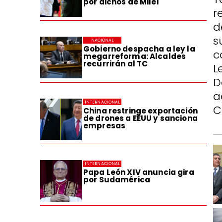
por dichos de Milei
r
d
s
NACIONAL
Gobierno despacha a ley la
c
megarreforma: Alcaldes
recurrirán al TC
L
D
a
INTERNACIONAL
C
China restringe exportación
de drones a EEUU y sanciona
empresas
INTERNACIONAL
Papa León XIV anuncia gira
por Sudamérica