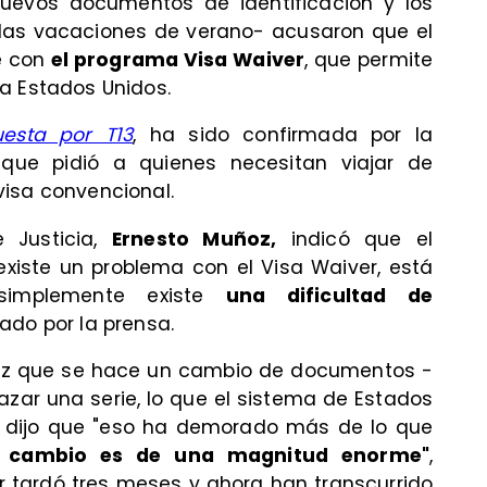
uevos documentos de identificación y los
 las vacaciones de verano- acusaron que el
e con
el programa Visa Waiver
, que permite
a Estados Unidos.
esta por T13
, ha sido confirmada por la
que pidió a quienes necesitan viajar de
visa convencional.
e Justicia,
Ernesto Muñoz,
indicó que el
existe un problema con el Visa Waiver, está
 simplemente existe
una dificultad de
tado por la prensa.
vez que se hace un cambio de documentos -
zar una serie, lo que el sistema de Estados
 dijo que "eso ha demorado más de lo que
e cambio es de una magnitud enorme"
,
r tardó tres meses y ahora han transcurrido