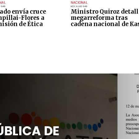
NAL
NACIONAL
 9:49
HOY A LAS 9:49
ado envía cruce
Ministro Quiroz detall
pillai-Flores a
megarreforma tras
isión de Ética
cadena nacional de Ka
BLICA DE