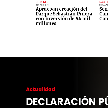
REGIONES
NACIO
HOY A LAS 9:49
HOY A LAS
Aprueban creación del
Sen
Parque Sebastián Piñera
Cam
con inversión de $4 mil
Com
millones
Actualidad
DECLARACIÓN PÚ