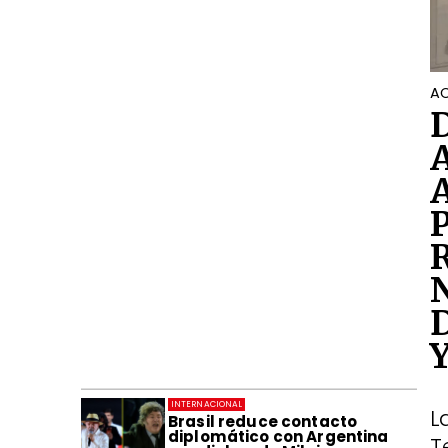
AC
INTERNACIONAL
L
Brasil reduce contacto
diplomático con Argentina
T