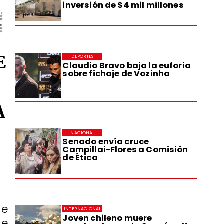
inversión de $4 mil millones
E
DEPORTES
Claudio Bravo baja la euforia
sobre fichaje de Vozinha
A
NACIONAL
Senado envía cruce
Campillai-Flores a Comisión
de Ética
de
INTERNACIONAL
Joven chileno muere
ue