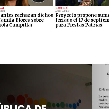
NAL
NACIONAL
 12:40
AYER A LAS 12:40
iantes rechazan dichos
Proyecto propone sum
Camila Flores sobre
feriado el 17 de septie
iola Campillai
para Fiestas Patrias
PÚBLICA DE