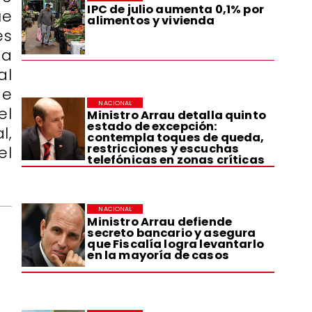
IPC de julio aumenta 0,1% por
ue
alimentos y vivienda
es
ta
al
de
NACIONAL
el
Ministro Arrau detalla quinto
estado de excepción:
l,
contempla toques de queda,
restricciones y escuchas
el
telefónicas en zonas críticas
NACIONAL
Ministro Arrau defiende
secreto bancario y asegura
que Fiscalía logra levantarlo
en la mayoría de casos