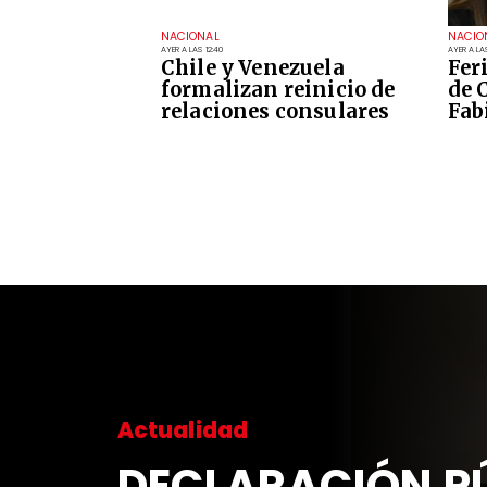
NACIONAL
NACIO
AYER A LAS 12:40
AYER A LAS
Chile y Venezuela
Fer
formalizan reinicio de
de 
relaciones consulares
Fab
Actualidad
DECLARACIÓN 