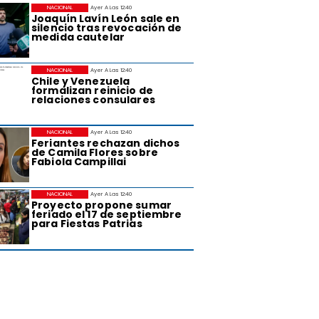
NACIONAL
Ayer A Las 12:40
Joaquín Lavín León sale en
silencio tras revocación de
medida cautelar
NACIONAL
Ayer A Las 12:40
Chile y Venezuela
formalizan reinicio de
relaciones consulares
NACIONAL
Ayer A Las 12:40
Feriantes rechazan dichos
de Camila Flores sobre
Fabiola Campillai
NACIONAL
Ayer A Las 12:40
Proyecto propone sumar
feriado el 17 de septiembre
para Fiestas Patrias