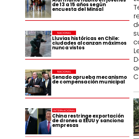
de 13 a 15 años según
T
encuesta del Minsal
r
d
s
NACIONAL
Lluvias históricas en Chile:
c
ciudades alcanzan máximos
nunca vistos
L
D
a
NACIONAL
C
Senado aprueba mecanismo
de compensación municipal
INTERNACIONAL
China restringe exportación
de drones a EEUU y sanciona
empresas