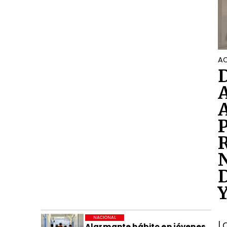
AC
NACIONAL
L
Alarmante hábito en jóvenes