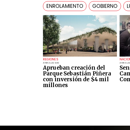
ENROLAMIENTO
GOBIERNO
L
REGIONES
NACIO
AYER A LAS 9:49
AYER A LA
Aprueban creación del
Sen
Parque Sebastián Piñera
Cam
con inversión de $4 mil
Com
millones