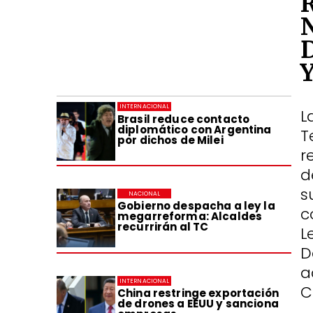
INTERNACIONAL
L
Brasil reduce contacto
diplomático con Argentina
T
por dichos de Milei
r
d
s
NACIONAL
Gobierno despacha a ley la
c
megarreforma: Alcaldes
recurrirán al TC
L
D
a
INTERNACIONAL
C
China restringe exportación
de drones a EEUU y sanciona