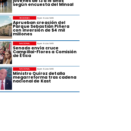
jóvenes de 13 a 15 años
según encuesta del Minsal
REGIONES
Ayer A Las 9:49
Aprueban creación del
Parque Sebastián Piñera
con inversión de $4 mil
millones
NACIONAL
Ayer A Las 9:49
Senado envía cruce
Campillai-Flores a Comisión
de Ética
NACIONAL
Ayer A Las 9:49
Ministro Quiroz detalla
megarreforma tras cadena
nacional de Kast