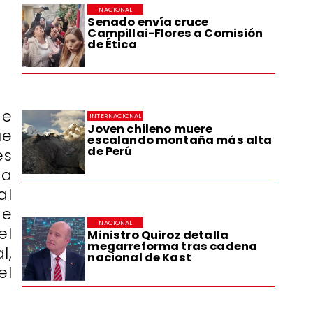
NACIONAL
Senado envía cruce
Campillai-Flores a Comisión
de Ética
de
INTERNACIONAL
Joven chileno muere
ue
escalando montaña más alta
de Perú
es
ta
al
de
NACIONAL
el
Ministro Quiroz detalla
megarreforma tras cadena
l,
nacional de Kast
el