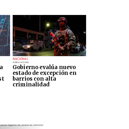
NACIONAL
AYER A LAS 9:49
a
Gobierno evalúa nuevo
estado de excepción en
st
barrios con alta
criminalidad