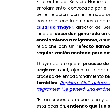
El director del Servicio Nacion
enrolamiento, convocado por el R
tiene relación con el empadron
pasado ni con la propuesta de r
Eduardo Thayer
, director del S
lunes el
desorden generado en el
enrolamiento a migrantes
, anun
relacione con un “
efecto llama
regularización acotada para ex
Thayer aclaró que el
proceso de 
Registro Civil
, ajena a la carte
proceso de empadronamiento biom
también:
Registro Civil aclar
migrantes: “Se generó una errón
“Es un proceso que coordina y co
esta ocasión,
entiendo que fue s