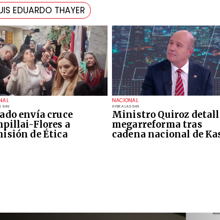
UIS EDUARDO THAYER
NAL
NACIONAL
S 9:49
AYER A LAS 9:49
ado envía cruce
Ministro Quiroz detall
pillai-Flores a
megarreforma tras
isión de Ética
cadena nacional de Ka